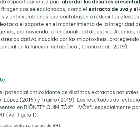
ado específicamente para
abordar los desafíos presentad
s fitogénicos seleccionados, como el
extracto de uva y el
as y antimicrobianas que contribuyen a reducir los efecto
estaca el soporte en el mantenimiento de la integridad del 
ógenos, promoviendo la funcionalidad digestiva. Además, d
trés oxidativo inducido por las micotoxinas, protegiendo as
encial en la función metabólica (Taranu et al., 2019).
te
el potencial antioxidante de distintos extractos natural
 López (2016) y Trujillo (2019). Los resultados del estud
resentes en BIŌNTE® QUIMITŌX® LIVŌX®, especialmente pa
 (ver figura 1).
rales relativa al control de BHT.