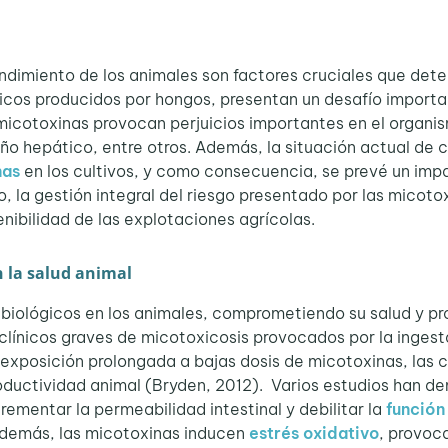
rendimiento de los animales son factores cruciales que dete
icos producidos por hongos, presentan un desafío importa
 micotoxinas provocan perjuicios importantes en el organi
 daño hepático, entre otros. Además, la situación actual de
nas
en los cultivos, y como consecuencia, se prevé un imp
to, la gestión integral del riesgo presentado por las micot
tenibilidad de las explotaciones agrícolas.
n la salud animal
biológicos en los animales, comprometiendo su salud y pr
clínicos graves de micotoxicosis provocados por la inges
la exposición prolongada a bajas dosis de micotoxinas, las
roductividad animal (Bryden, 2012). Varios estudios han d
crementar la permeabilidad intestinal y debilitar la
función
Además, las micotoxinas inducen
estrés oxidativo
, provoc