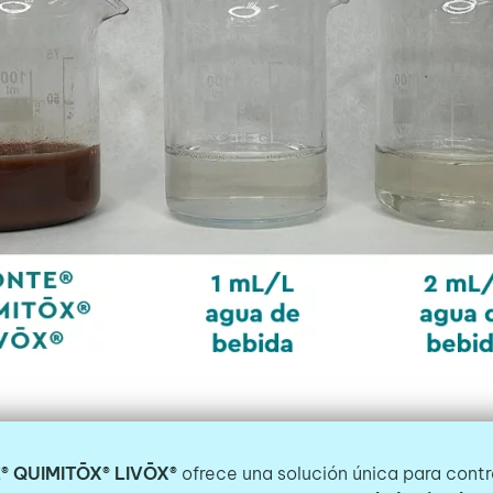
® QUIMITŌX® LIVŌX®
ofrece una solución única para contr