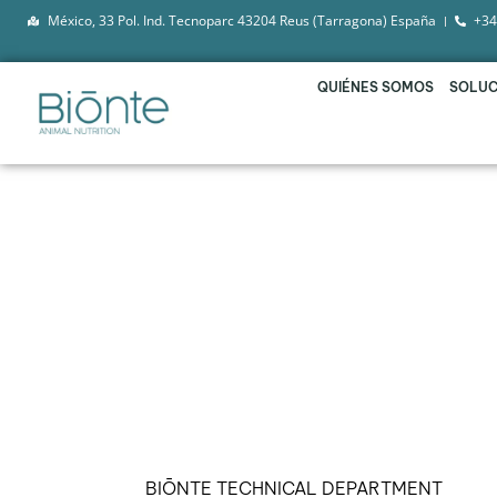
México, 33 Pol. Ind. Tecnoparc 43204 Reus (Tarragona) España
+34
QUIÉNES SOMOS
SOLUC
BIŌNTE® QUIMITŌX® 
BEBIDA PARA CONTR
MICOTOXINAS
BIŌNTE TECHNICAL DEPARTMENT