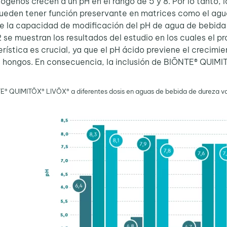
genos crecen a un pH en el rango de 5 y 8. Por lo tanto, 
ueden tener función preservante en matrices como el agua
e la capacidad de modificación del pH de agua de bebida 
2 se muestran los resultados del estudio en los cuales el 
erística es crucial, ya que el pH ácido previene el crecim
s hongos. En consecuencia, la inclusión de BIŌNTE® QUI
® QUIMITŌX® LIVŌX® a diferentes dosis en aguas de bebida de dureza va