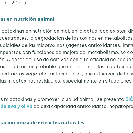
 al., 2020).
nas en nutrición animal
icotoxinas en nutrición animal, en la actualidad existen di
ecuestrantes, la degradación de las toxinas en metabolito
judiciales de las micotoxinas (agentes antioxidantes, imm
ompuestos con funciones de mejora del metabolismo, se c
n. A pesar del uso de aditivos con alta eficacia de secue
ras palabras, es probable que una parte de las micotoxina
extractos vegetales antioxidantes, que refuerzan de la s
 las micotoxinas residuales, especialmente en situaciones
las micotoxinas y promover la salud animal, se presenta
BI
de uva y oliva
de alta capacidad antioxidante, hepatoprot
ción única de extractos naturales