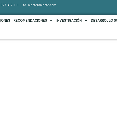
 977 317 111
bionte@bionte.com
IONES
RECOMENDACIONES
INVESTIGACIÓN
DESARROLLO S
LIVŌX®, UNA SOLUCIÓN LÍQ
ARRESTAR LOS EFECTOS C