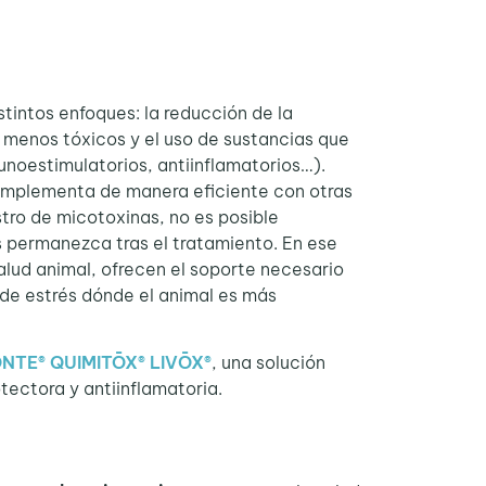
stintos enfoques: la reducción de la
s menos tóxicos y el uso de sustancias que
unoestimulatorios, antiinflamatorios…).
omplementa de manera eficiente con otras
stro de micotoxinas, no es posible
s permanezca tras el tratamiento. En ese
alud animal, ofrecen el soporte necesario
 de estrés dónde el animal es más
ŌNTE® QUIMITŌX® LIVŌX
®
, una solución
ectora y antiinflamatoria.