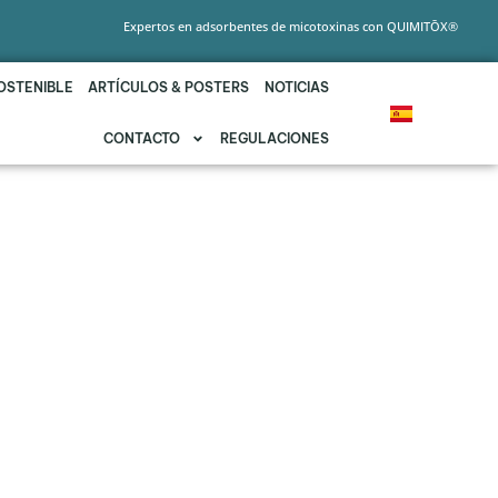
Expertos en adsorbentes de micotoxinas con QUIMITŌX®
OSTENIBLE
ARTÍCULOS & POSTERS
NOTICIAS
CONTACTO
REGULACIONES
UIDA VÍA AGUA DE
OLATERALES DE LAS