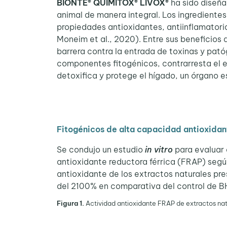
BIŌNTE® QUIMITŌX® LIVŌX®
ha sido diseñ
animal de manera integral. Los ingrediente
propiedades antioxidantes, antiinflamatori
Moneim et al., 2020). Entre sus beneficios d
barrera contra la entrada de toxinas y pat
componentes fitogénicos, contrarresta el es
detoxifica y protege el hígado, un órgano es
Fitogénicos de alta capacidad antioxidan
Se condujo un estudio
in vitro
para evaluar 
antioxidante reductora férrica (FRAP) según
antioxidante de los extractos naturales p
del 2100% en comparativa del control de BHT
Figura 1.
Actividad antioxidante FRAP de extractos natu