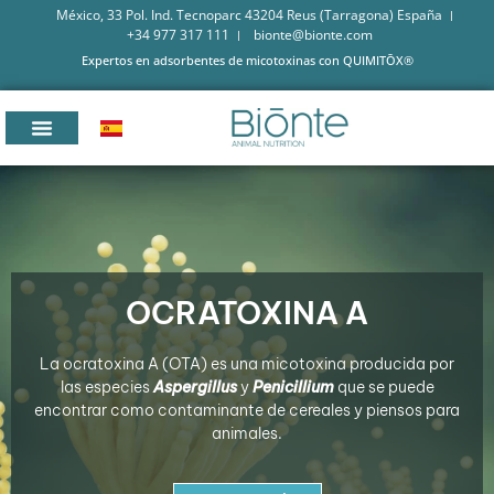
México, 33 Pol. Ind. Tecnoparc 43204 Reus (Tarragona) España
+34 977 317 111
bionte@bionte.com
Expertos en adsorbentes de micotoxinas con QUIMITŌX®
OCRATOXINA A
La ocratoxina A (OTA) es una micotoxina producida por
las especies
Aspergillus
y
Penicillium
que se puede
encontrar como contaminante de cereales y piensos para
animales.