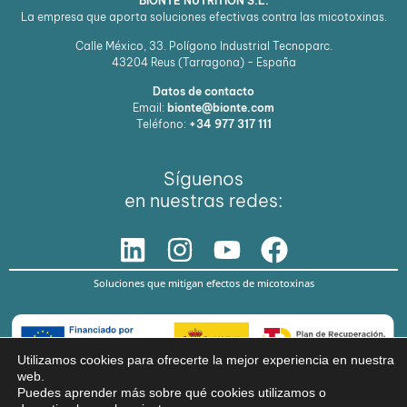
BIONTE NUTRITION S.L.
La empresa que aporta soluciones efectivas contra las micotoxinas.
Calle México, 33. Polígono Industrial Tecnoparc.
43204
Reus (Tarragona) - España
Datos de contacto
Email:
bionte@bionte.com
Teléfono:
+34 977 317 111
Síguenos
en nuestras redes:
Soluciones que mitigan efectos de micotoxinas
Utilizamos cookies para ofrecerte la mejor experiencia en nuestra
web.
Puedes aprender más sobre qué cookies utilizamos o
© Copyright 2026 BIŌNTE NUTRITION S.L.