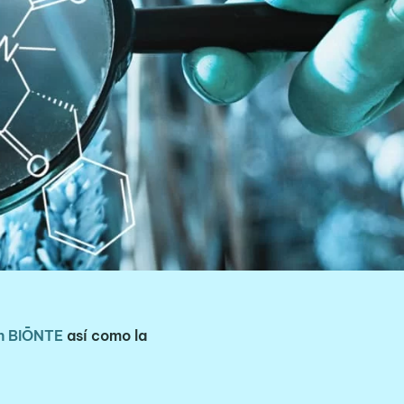
n BIŌNTE
así como la