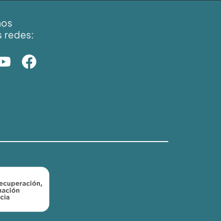
nos
s redes: