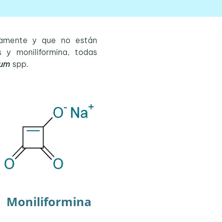
iamente y que no están
as y moniliformina, todas
ium
spp.
Moniliformina