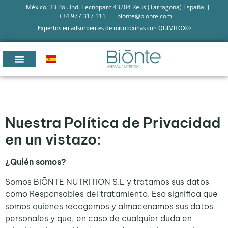
México, 33 Pol. Ind. Tecnoparc 43204 Reus (Tarragona) España
+34 977 317 111
bionte@bionte.com
Expertos en adsorbentes de micotoxinas con QUIMITŌX®
Nuestra Política de Privacidad
en un vistazo:
¿Quién somos?
Somos BIŌNTE NUTRITION S.L y tratamos sus datos
como Responsables del tratamiento. Eso significa que
somos quienes recogemos y almacenamos sus datos
personales y que, en caso de cualquier duda en