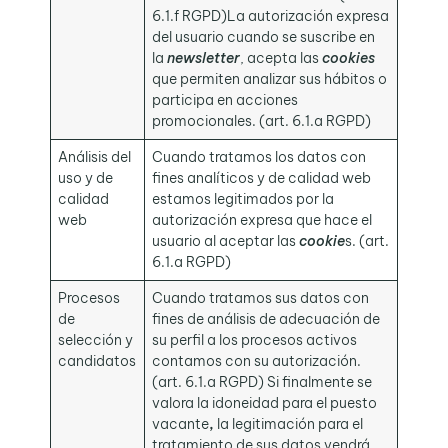
6.1.f RGPD)La autorización expresa
del usuario cuando se suscribe en
la
newsletter
, acepta las
cookies
que permiten analizar sus hábitos o
participa en acciones
promocionales. (art. 6.1.a RGPD)
Análisis del
Cuando tratamos los datos con
uso y de
fines analíticos y de calidad web
calidad
estamos legitimados por la
web
autorización expresa que hace el
usuario al aceptar las
cookie
s. (art.
6.1.a RGPD)
Procesos
Cuando tratamos sus datos con
de
fines de análisis de adecuación de
selección y
su perfil a los procesos activos
candidatos
contamos con su autorización.
(art. 6.1.a RGPD) Si finalmente se
valora la idoneidad para el puesto
vacante
,
la legitimación para el
tratamiento de sus datos vendrá