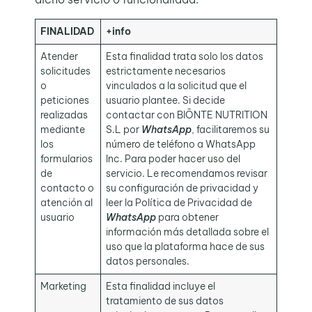
FINALIDAD
+info
Atender
Esta finalidad trata solo los datos
solicitudes
estrictamente necesarios
o
vinculados a la solicitud que el
peticiones
usuario plantee. Si decide
realizadas
contactar con BIŌNTE NUTRITION
mediante
S.L por
WhatsApp
, facilitaremos su
los
número de teléfono a WhatsApp
formularios
Inc. Para poder hacer uso del
de
servicio. Le recomendamos revisar
contacto o
su configuración de privacidad y
atención al
leer la Política de Privacidad de
usuario
WhatsApp
para obtener
información más detallada sobre el
uso que la plataforma hace de sus
datos personales.
Marketing
Esta finalidad incluye el
tratamiento de sus datos