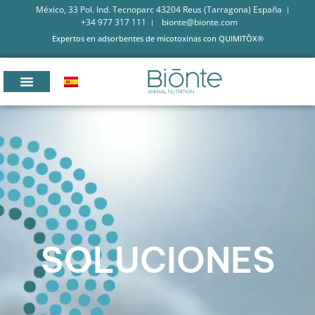
México, 33 Pol. Ind. Tecnoparc 43204 Reus (Tarragona) España
+34 977 317 111
bionte@bionte.com
Expertos en adsorbentes de micotoxinas con QUIMITŌX®
SOLUCIONES