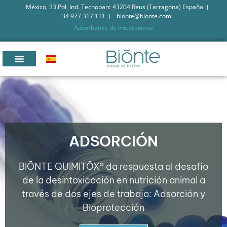
México, 33 Pol. Ind. Tecnoparc 43204 Reus (Tarragona) España
+34 977 317 111
bionte@bionte.com
Adsorbente de micotoxinas
ADSORCIÓN
BIŌNTE QUIMITŌX® da respuesta al desafío
de la desintoxicación en nutrición animal a
través de dos ejes de trabajo: Adsorción y
Bioprotección