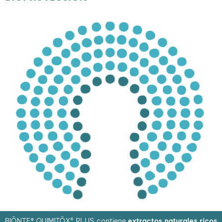
BIŌNTE
®
QUIMITŌX® PLUS contiene
extractos naturales ricos