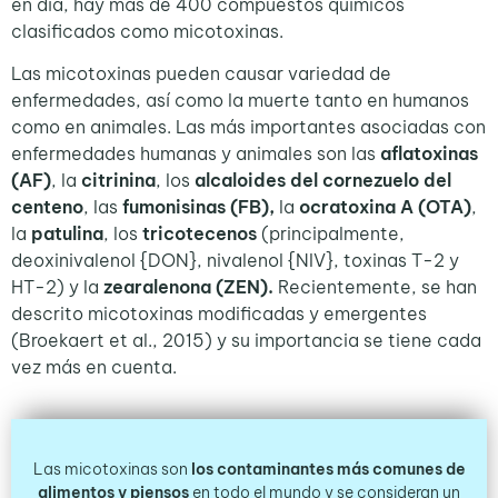
en día, hay más de 400 compuestos químicos
clasificados como micotoxinas.
Las micotoxinas pueden causar variedad de
enfermedades, así como la muerte tanto en humanos
como en animales. Las más importantes asociadas con
enfermedades humanas y animales son las
aflatoxinas
(AF)
, la
citrinina
, los
alcaloides del cornezuelo del
centeno
, las
fumonisinas
(FB),
la
ocratoxina A (OTA)
,
la
patulina
, los
tricotecenos
(principalmente,
deoxinivalenol {DON}, nivalenol {NIV}, toxinas T-2 y
HT-2) y la
zearalenona (ZEN).
Recientemente, se han
descrito micotoxinas modificadas y emergentes
(Broekaert et al., 2015) y su importancia se tiene cada
vez más en cuenta.
Las micotoxinas son
los contaminantes más comunes de
alimentos y piensos
en todo el mundo y se consideran un