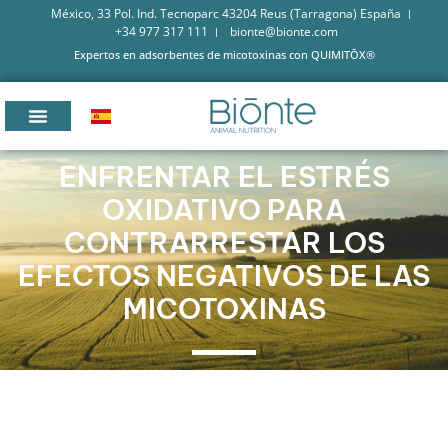
México, 33 Pol. Ind. Tecnoparc 43204 Reus (Tarragona) España
+34 977 317 111
bionte@bionte.com
Expertos en adsorbentes de micotoxinas con QUIMITŌX®
ENFRENTAR EL ESTRÉS
OXIDATIVO PARA
CONTRARRESTAR LOS
EFECTOS NEGATIVOS DE LAS
MICOTOXINAS