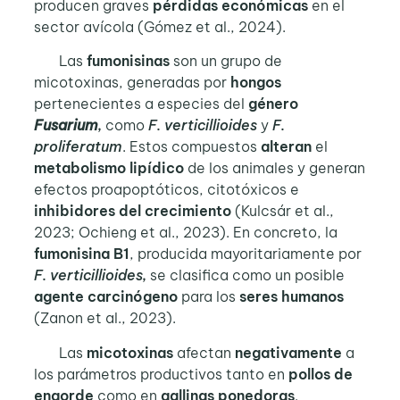
producen graves
pérdidas económicas
en el
sector avícola (Gómez et al., 2024).
Las
fumonisinas
son un grupo de
micotoxinas, generadas por
hongos
pertenecientes a especies del
género
Fusarium
,
como
F. verticillioides
y
F.
proliferatum
. Estos compuestos
alteran
el
metabolismo lipídico
de los animales y generan
efectos proapoptóticos, citotóxicos e
inhibidores del crecimiento
(Kulcsár et al.,
2023; Ochieng et al., 2023). En concreto, la
fumonisina B1
, producida mayoritariamente por
F.
verticillioides,
se clasifica como un posible
agente carcinógeno
para los
seres humanos
(Zanon et al., 2023).
Las
micotoxinas
afectan
negativamente
a
los parámetros productivos tanto en
pollos de
engorde
como en
gallinas ponedoras
.