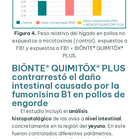
Figura 4.
Peso relativo del hígado en pollos no
expuestos a micotoxinas (control), expuestos a
FB1 y expuestos a FB1 + BIŌNTE® QUIMITŌX®
PLUS.
BIŌNTE® QUIMITŌX® PLUS
contrarrestó el daño
intestinal causado por la
fumonisina B1 en pollos de
engorde
El estudio incluyó el
análisis
histopatológico
de las aves a
nivel intestinal
,
concretamente en la región del
yeyuno
. En este
fueron controlados diferentes parámetros,