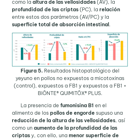
como la
altura de las vellosidades
(AV), la
profundidad de las criptas
(PC), la
relación
entre estos dos parámetros (AV/PC) y la
superficie total de absorción intestinal
.
Figura 5.
Resultados histopatológico del
yeyuno en pollos no expuestos a micotoxinas
(control), expuestos a FB1 y expuestos a FB1 +
BIŌNTE® QUIMITŌX® PLUS.
La presencia de
fumonisina B1
en el
alimento de los
pollos de engorde
supuso una
reducción de la altura de las vellosidades
, así
como un
aumento de la profundidad de las
criptas
y, con ello, una
menor superficie de