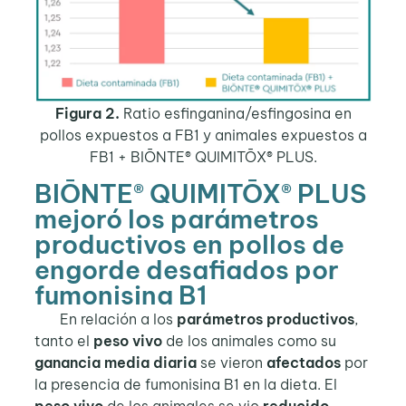
Figura 2.
Ratio esfinganina/esfingosina en
pollos expuestos a FB1 y animales expuestos a
FB1 + BIŌNTE® QUIMITŌX® PLUS.
BIŌNTE® QUIMITŌX® PLUS
mejoró los parámetros
productivos en pollos de
engorde desafiados por
fumonisina B1
En relación a los
parámetros productivos
,
tanto el
peso vivo
de los animales como su
ganancia media diaria
se vieron
afectados
por
la presencia de fumonisina B1 en la dieta. El
peso vivo
de los animales se vio
reducido