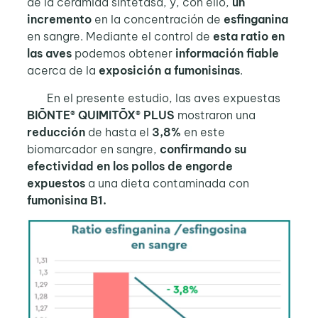
de la ceramida sintetasa, y, con ello,
un
incremento
en la concentración de
esfinganina
en sangre. Mediante el control de
esta ratio en
las aves
podemos obtener
información fiable
acerca de la
exposición a fumonisinas
.
En el presente estudio, las aves expuestas
BIŌNTE® QUIMITŌX® PLUS
mostraron una
reducción
de hasta el
3,8%
en este
biomarcador en sangre,
confirmando su
efectividad en los pollos de engorde
expuestos
a una dieta contaminada con
fumonisina B1.