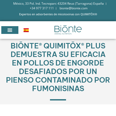
México, 33 Pol. Ind. Tecnoparc 43204 Reus (Tarragona) España
+34 977 317 111
bionte@bionte.com
Expertos en adsorbentes de micotoxinas con QUIMITŌX®
BIŌNTE® QUIMITŌX® PLUS
DEMUESTRA SU EFICACIA
EN POLLOS DE ENGORDE
DESAFIADOS POR UN
PIENSO CONTAMINADO POR
FUMONISINAS