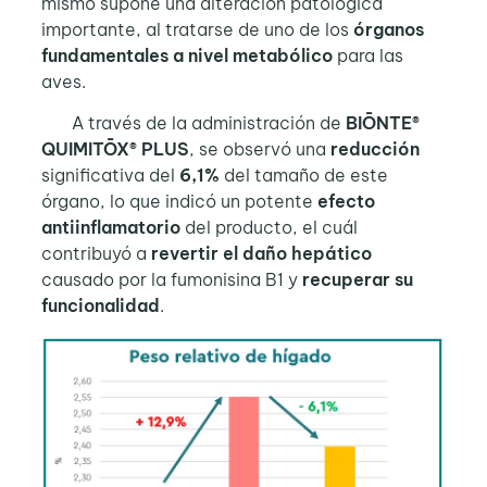
mismo supone una alteración patológica
importante, al tratarse de uno de los
órganos
fundamentales a nivel metabólico
para las
aves.
A través de la administración de
BIŌNTE®
QUIMITŌX® PLUS
, se observó una
reducción
significativa del
6,1%
del tamaño de este
órgano, lo que indicó un potente
efecto
antiinflamatorio
del producto, el cuál
contribuyó a
revertir el daño hepático
causado por la fumonisina B1 y
recuperar su
funcionalidad
.