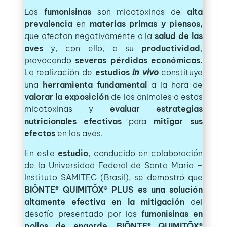
Las
fumonisinas
son micotoxinas de
alta
prevalencia
en
materias primas y piensos,
que afectan negativamente a la
salud de las
aves
y, con ello, a su
productividad
,
provocando
severas pérdidas
económicas.
La realización de
estudios
in vivo
constituye
una
herramienta fundamental
a la hora de
valorar la exposición
de los animales a estas
micotoxinas y
evaluar estrategias
nutricionales efectivas
para
mitigar sus
efectos
en las aves.
En este
estudio
, conducido en colaboración
de la Universidad Federal de Santa María –
Instituto SAMITEC (Brasil), se demostró que
BIŌNTE® QUIMITŌX® PLUS es una solución
altamente efectiva en la mitigación
del
desafío presentado por las
fumonisinas en
pollos de engorde
.
BIŌNTE® QUIMITŌX®