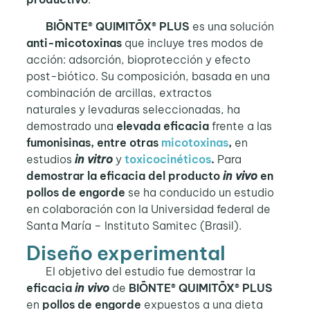
BIŌNTE®
QUIMITŌX®
PLUS
es una solución
anti-micotoxinas
que incluye tres modos de
acción: adsorción, bioprotección y efecto
post-biótico. Su composición, basada en una
combinación de arcillas, extractos
naturales y levaduras seleccionadas, ha
demostrado una
elevada eficacia
frente a las
fumonisinas, entre otras
micotoxinas
,
en
estudios
in vitro
y
toxicocinéticos
.
Para
demostrar la eficacia del producto
in vivo
en
pollos de engorde
se ha conducido un estudio
en colaboración con la Universidad federal de
Santa María – Instituto Samitec (Brasil).
Diseño experimental
El objetivo del estudio fue demostrar la
eficacia
in vivo
de
BIŌNTE® QUIMITŌX® PLUS
en
pollos de engorde
expuestos a una dieta