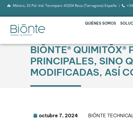
México, 33 Pol. Ind. Tecnoparc 43204 Reus (Tarragona) España
+34
QUIÉNES SOMOS
SOLUC
BIŌNTE® QUIMITŌX®
PRINCIPALES, SINO 
MODIFICADAS, ASÍ 
octubre 7, 2024
BIŌNTE TECHNICA