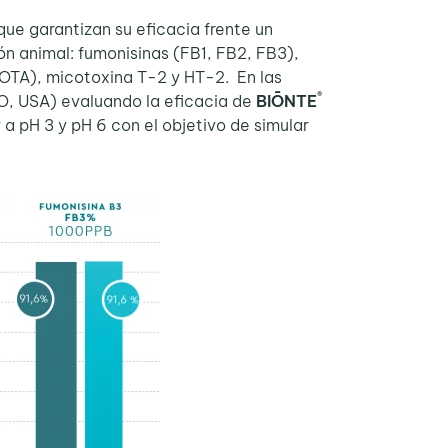
ue garantizan su eficacia frente un
ón animal: fumonisinas (FB1, FB2, FB3),
(OTA), micotoxina T-2 y HT-2. En las
®
MO, USA) evaluando la eficacia de
BIŌNTE
 a pH 3 y pH 6 con el objetivo de simular