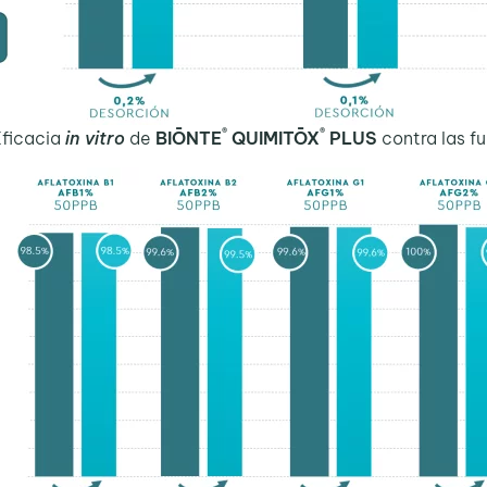
®
®
Eficacia
in vitro
de
BIŌNTE
QUIMITŌX
PLUS
contra las f