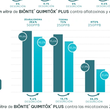
®
®
in vitro
de
BIŌNTE
QUIMITŌX
PLUS
contra aflatoxinas y 
®
®
vitro
de
BIŌNTE
QUIMITŌX
PLUS
contra las micotoxinas 