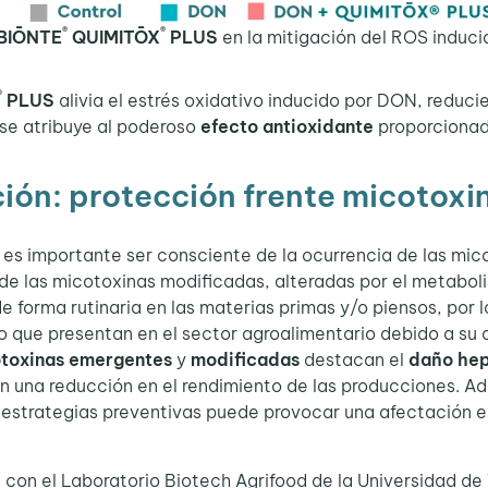
®
®
BIŌNTE
QUIMITŌX
PLUS
en la mitigación del ROS induc
®
PLUS
alivia el estrés oxidativo inducido por DON, reduci
se atribuye al poderoso
efecto antioxidante
proporcionado
ión: protección frente micotoxi
 importante ser consciente de la ocurrencia de las mic
 y de las micotoxinas modificadas, alteradas por el metabo
 forma rutinaria en las materias primas y/o piensos, por l
 que presentan en el sector agroalimentario debido a su a
toxinas emergentes
y
modificadas
destacan el
daño he
n una reducción en el rendimiento de las producciones. Ad
estrategias preventivas puede provocar una afectación en
n el Laboratorio Biotech Agrifood de la Universidad de 