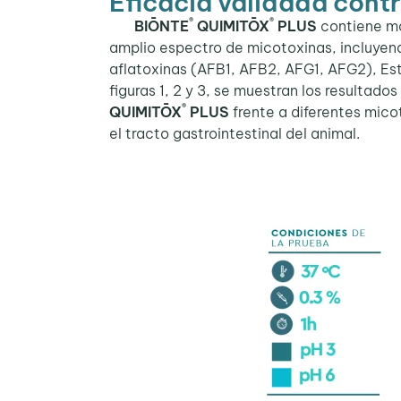
Eficacia validada cont
®
®
BIŌNTE
QUIMITŌX
PLUS
contiene ma
amplio espectro de micotoxinas, incluyend
aflatoxinas (AFB1, AFB2, AFG1, AFG2), Es
figuras 1, 2 y 3, se muestran los resultado
®
QUIMITŌX
PLUS
frente a diferentes micot
el tracto gastrointestinal del animal.