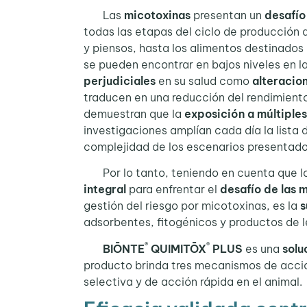
Las
micotoxinas
presentan un
desafío
todas las etapas del ciclo de producción
y piensos, hasta los alimentos destinados 
se pueden encontrar en bajos niveles en l
perjudiciales
en su salud como
alteracion
traducen en una reducción del rendimient
demuestran que la
exposición a múltiple
investigaciones amplían cada día la list
complejidad de los escenarios presentado
Por lo tanto, teniendo en cuenta que lo
integral
para enfrentar el
desafío de las 
gestión del riesgo por micotoxinas, es la
s
adsorbentes, fitogénicos y productos de l
®
®
BIŌNTE
QUIMITŌX
PLUS
es una
solu
producto brinda tres mecanismos de acció
selectiva y de acción rápida en el animal.