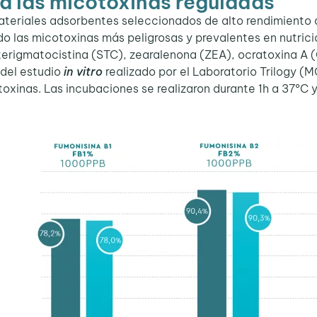
ra las micotoxinas reguladas
teriales adsorbentes seleccionados de alto rendimiento q
o las micotoxinas más peligrosas y prevalentes en nutrici
terigmatocistina (STC), zearalenona (ZEA), ocratoxina A 
s del estudio
in vitro
realizado por el Laboratorio Trilogy (
oxinas. Las incubaciones se realizaron durante 1h a 37ºC y