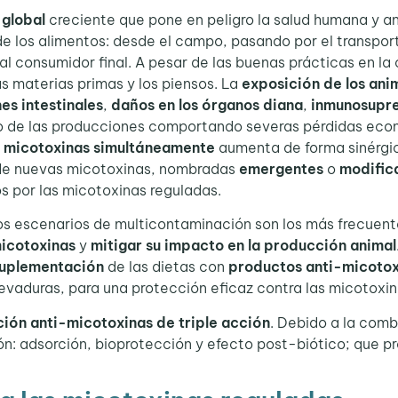
 global
creciente que pone en peligro la salud humana y an
 de los alimentos: desde el campo, pasando por el transpo
al consumidor final. A pesar de las buenas prácticas en l
as materias primas y los piensos. La
exposición de los ani
es intestinales
,
daños en los órganos diana
,
inmunosupr
o de las producciones comportando severas pérdidas econ
s micotoxinas simultáneamente
aumenta de forma sinérgi
a de nuevas micotoxinas, nombradas
emergentes
o
modific
s por las micotoxinas reguladas.
s escenarios de multicontaminación son los más frecuent
micotoxinas
y
mitigar su impacto en la producción animal
uplementación
de las dietas con
productos anti-micotox
evaduras, para una protección eficaz contra las micotoxin
ción anti-micotoxinas de triple acción
. Debido a la comb
n: adsorción, bioprotección y efecto post-biótico; que pr