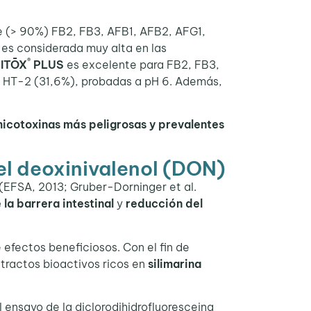
(> 90%) FB2, FB3, AFB1, AFB2, AFG1,
es considerada muy alta en las
®
ITŌX
PLUS
es excelente para FB2, FB3,
a HT-2 (31,6%), probadas a pH 6. Además,
icotoxinas
más peligrosas y prevalentes
el deoxinivalenol (DON)
(EFSA, 2013; Gruber-Dorninger et al.
 la barrera intestinal
y
reducción del
efectos beneficiosos. Con el fin de
xtractos bioactivos ricos en
silimarina
l ensayo de la diclorodihidrofluoresceina