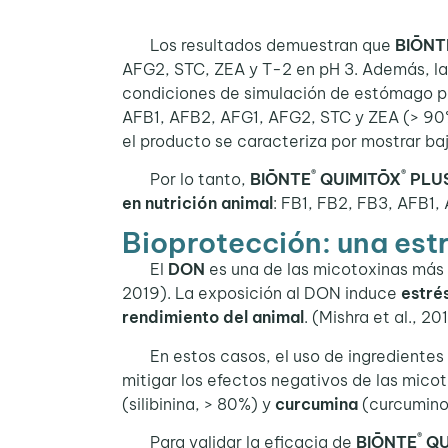
Los resultados demuestran que
BIŌNT
AFG2, STC, ZEA y T-2 en pH 3. Además, la
condiciones de simulación de estómago pro
AFB1, AFB2, AFG1, AFG2, STC y ZEA (> 90%
el producto se caracteriza por mostrar baj
®
®
Por lo tanto,
BIŌNTE
QUIMITŌX
PLU
en nutrición animal
: FB1, FB2, FB3, AFB1
Bioprotección: una est
El
DON
es una de las micotoxinas más 
2019). La exposición al DON induce
estrés
rendimiento del animal
. (Mishra et al., 20
En estos casos, el uso de ingredientes fi
mitigar los efectos negativos de las mico
(silibinina, > 80%) y
curcumina
(curcuminoi
®
Para validar la eficacia de
BIŌNTE
QU