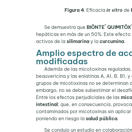
Figura 4
. Eficacia
in vitro
de
®
Se demuestra que
BIŌNTE
QUIMITŌX
hepáticas en más de un 50%. Este efecto 
activos de la
silimarina
y la
curcumina
.
Amplio espectro de acc
modificadas
Además de las micotoxinas reguladas, es
beauvericina y las eniatinas A, A1, B, B1,
grupos de micotoxinas no se determinan de
embargo, no se debe subestimar el desafío
Entre los efectos perjudiciales de las
mico
intestinal
; que, en consecuencia, provoca
contaminados por micotoxinas sin aplicar 
poniendo en riesgo la
salud pública
.
Se condujo un estudio en colaboración co