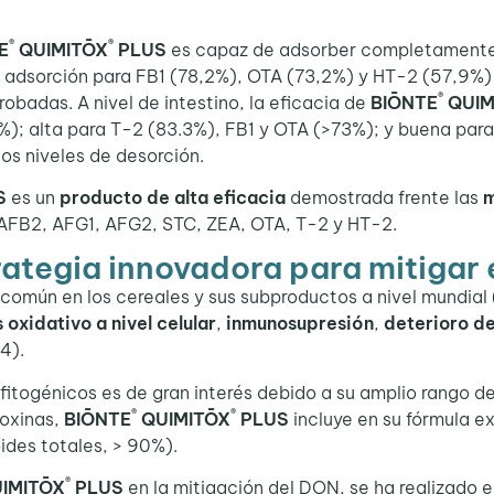
®
®
E
QUIMITŌX
PLUS
es capaz de adsorber completamente 
 adsorción para FB1 (78,2%), OTA (73,2%) y HT-2 (57,9%) 
®
badas. A nivel de intestino, la eficacia de
BIŌNTE
QUIM
); alta para T-2 (83.3%), FB1 y OTA (>73%); y buena par
os niveles de desorción.
S
es un
producto de alta eficacia
demostrada frente las
m
, AFB2, AFG1, AFG2, STC, ZEA, OTA, T-2 y HT-2.
rategia innovadora para mitigar 
común en los cereales y sus subproductos a nivel mundial 
 oxidativo a nivel celular
,
inmunosupresión
,
deterioro de
14).
togénicos es de gran interés debido a su amplio rango de 
®
®
toxinas,
BIŌNTE
QUIMITŌX
PLUS
incluye en su fórmula e
des totales, > 90%).
®
IMITŌX
PLUS
en la mitigación del DON, se ha realizado e