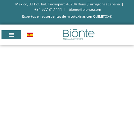
México, 33 Pol. Ind. Tecnoparc 43204 Reus (Tarragona) España
+34 977 317 111
bionte@bionte.com
Expertos en adsorbentes de micotoxinas con QUIMITŌX®
QUIMITŌX® LIQ: SOLUCIÓN
INNOVADORA PARA
MATERIAS PRIMAS