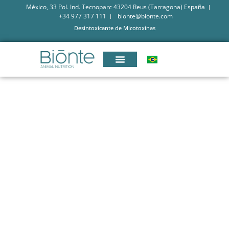
México, 33 Pol. Ind. Tecnoparc 43204 Reus (Tarragona) España
+34 977 317 111
bionte@bionte.com
Desintoxicante de Micotoxinas
BIŌNTE® QUIMITŌX® PLUS
SOLUÇÃO INOVADORA
CONTRA MICOTOXINAS
REGULAMENTADAS,
EMERGENTES E
MASCARADAS