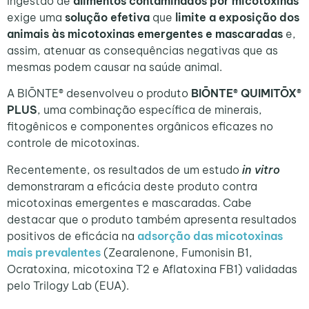
ingestão de
alimentos contaminados por micotoxinas
exige uma
solução efetiva
que
limite a exposição dos
animais às micotoxinas emergentes e mascaradas
e,
assim, atenuar as consequências negativas que as
mesmas podem causar na saúde animal.
A BIŌNTE® desenvolveu o produto
BIŌNTE® QUIMITŌX®
PLUS
, uma combinação específica de minerais,
fitogênicos e componentes orgânicos eficazes no
controle de micotoxinas.
Recentemente, os resultados de um estudo
in vitro
demonstraram a eficácia deste produto contra
micotoxinas emergentes e mascaradas. Cabe
destacar que o produto também apresenta resultados
positivos de eficácia na
adsorção das micotoxinas
mais prevalentes
(Zearalenone, Fumonisin B1,
Ocratoxina, micotoxina T2 e Aflatoxina FB1) validadas
pelo Trilogy Lab (EUA).