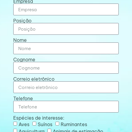
Empresa
Posição
Nome
Cognome
Correio eletrônico
Telefone
Espécies de interesse:
Aves
Suínos
Ruminantes
Aquicultura
Animais de estimação