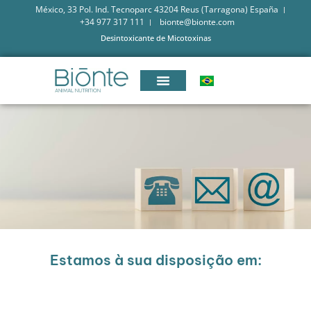
México, 33 Pol. Ind. Tecnoparc 43204 Reus (Tarragona) España
+34 977 317 111
bionte@bionte.com
Desintoxicante de Micotoxinas
Estamos à sua disposição em: