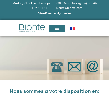
México, 33 Pol. Ind. Tecnoparc 43204 Reus (Tarragona) España
+34 977 317 111
bionte@bionte.com
Détoxifiant de Mycotoxine
Nous sommes à votre disposition en: