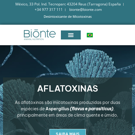
México, 33 Pol. Ind. Tecnoparc 43204 Reus (Tarragona) España
+34 977 317 111
bionte@bionte.com
Desintoxicante de Micotoxinas
AFLATOXINAS
As aflatoxinas são micotoxinas produzidas por duas
espécies de
Aspergillus
(flavus e parasiticus)
,
principalmente em áreas de clima quente e úmido.
SAIBA MAIS