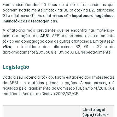
Foram identificados 20 tipos de aflatoxinas, sendo as que
ocorrem naturalmente aflatoxina B1, aflatoxina B2, aflatoxina
G1 e aflatoxina G2. As aflatoxinas são
hepatocarcinogênicas
,
imunotóxicas
e
teratogênicas
.
A aflatoxina mais prevalente que se encontra nas matérias-
primas e rações é a
AFB1
. AFB1 é uma micotoxina altamente
tóxica em comparação com as outras aflatoxinas. Em testes
in
vitro
, a toxicidade das aflatoxinas B2, G1 e G2 é de
aproximadamente 20%, 50% e 10% da AFB1, respectivamente.
Legislação
Dado o seu potencial tóxico, foram estabelecidos limites legais
de AFB1 em matérias-primas e rações. A sua presença é
regulada pelo Regulamento da Comissão (UE) n.º 574/2011, que
modifica o Anexo I da Diretiva 2002/32/CE.
Limite legal
(ppb) refere-