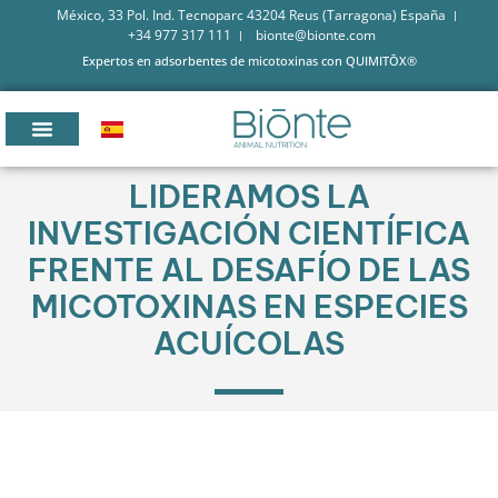
México, 33 Pol. Ind. Tecnoparc 43204 Reus (Tarragona) España
+34 977 317 111
bionte@bionte.com
Expertos en adsorbentes de micotoxinas con QUIMITŌX®
LIDERAMOS LA
INVESTIGACIÓN CIENTÍFICA
FRENTE AL DESAFÍO DE LAS
MICOTOXINAS EN ESPECIES
ACUÍCOLAS