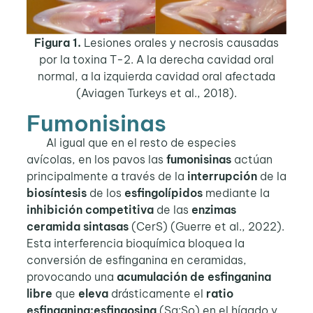
Figura 1.
Lesiones orales y necrosis causadas
por la toxina T-2. A la derecha cavidad oral
normal, a la izquierda cavidad oral afectada
(Aviagen Turkeys et al., 2018).
Fumonisinas
Al igual que en el resto de especies
avícolas, en los pavos las
fumonisinas
actúan
principalmente a través de la
interrupción
de la
biosíntesis
de los
esfingolípidos
mediante la
inhibición competitiva
de las
enzimas
ceramida sintasas
(CerS) (Guerre et al., 2022).
Esta interferencia bioquímica bloquea la
conversión de esfinganina en ceramidas,
provocando una
acumulación de esfinganina
libre
que
eleva
drásticamente el
ratio
esfinganina:esfingosina
(Sa:So) en el hígado y