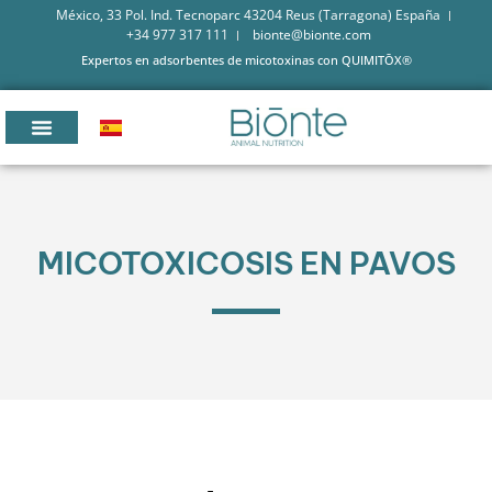
México, 33 Pol. Ind. Tecnoparc 43204 Reus (Tarragona) España
+34 977 317 111
bionte@bionte.com
Expertos en adsorbentes de micotoxinas con QUIMITŌX®
MICOTOXICOSIS EN PAVOS