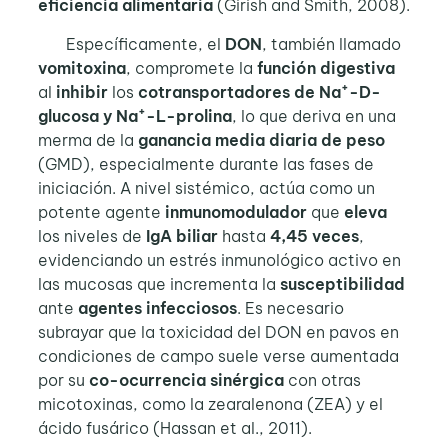
eficiencia
alimentaria
(Girish and Smith, 2008).
Específicamente, el
DON
, también llamado
vomitoxina
, compromete la
función digestiva
+
al
inhibir
los
cotransportadores de Na
-D-
+
glucosa y Na
-L-prolina
, lo que deriva en una
merma de la
ganancia media diaria de peso
(GMD), especialmente durante las fases de
iniciación. A nivel sistémico, actúa como un
potente agente
inmunomodulador
que
eleva
los niveles de
IgA biliar
hasta
4,45 veces
,
evidenciando un estrés inmunológico activo en
las mucosas que incrementa la
susceptibilidad
ante
agentes infecciosos
. Es necesario
subrayar que la toxicidad del DON en pavos en
condiciones de campo suele verse aumentada
por su
co-ocurrencia sinérgica
con otras
micotoxinas, como la zearalenona (ZEA) y el
ácido fusárico (Hassan et al., 2011).