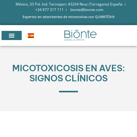
México, 33 Pol. Ind. Tecnoparc 43204 Reus (Tarragona) España
+34 977 317 111
bionte@bionte.com
Expertos en adsorbentes de micotoxinas con QUIMITŌX®
MICOTOXICOSIS EN AVES:
SIGNOS CLÍNICOS