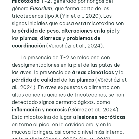
micotoxina T-2
, generada por hongos del
género
Fusarium
, que forma parte de los
tricotecenos tipo A (Yin et al., 2020). Los
signos iniciales que causa esta micotoxina son
la
pérdida de peso
,
alteraciones en la piel
y
las
plumas
,
diarreas
y
problemas de
coordinación
(Vörösházi et al., 2024).
La presencia de T-2 se relaciona con
despigmentaciones en la piel de las patas de
las aves, la presencia de
áreas cianóticas
y la
pérdida de calidad
de las
plumas
(Vörösházi et
al., 2024). En aves expuestas a alimento con
altas concentraciones de tricotecenos, se han
detectado signos dermatológicos, como
inflamación
y
necrosis
(Gómez et al., 2024).
Esta micotoxina da lugar a
lesiones necróticas
en torno al pico, en la cavidad oral y en la
mucosa faríngea, así como a nivel más interno,