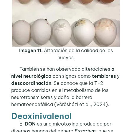
Imagen 11.
Alteración de la calidad de los
huevos.
También se han observado alteraciones
a
nivel neurológico
con signos como
temblores
y
descoordinación
. Se conoce que la T-2
produce cambios en el metabolismo de los
neurotransmisores y daña la barrera
hematoencefálica (Vörösházi et al., 2024).
Deoxinivalenol
El
DON
es una micotoxina producida por
diversos hongos del género
Fusarium
, que se