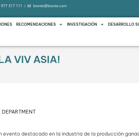
 977 317 111
bionte@bionte.com
IONES
RECOMENDACIONES
INVESTIGACIÓN
DESARROLLO S
A VIV ASIA!
L DEPARTMENT
un evento destacado en la industria de la producción ganad