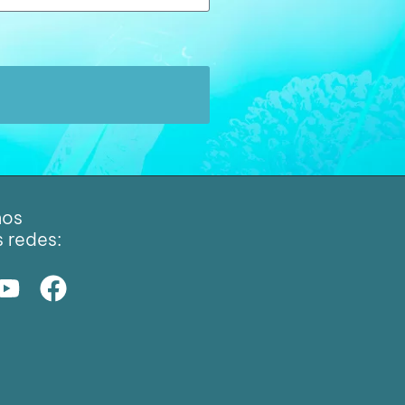
nos
s redes: