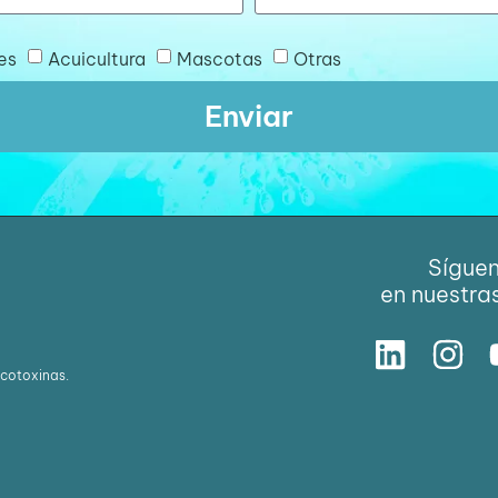
es
Acuicultura
Mascotas
Otras
Enviar
Sígue
en nuestra
icotoxinas.