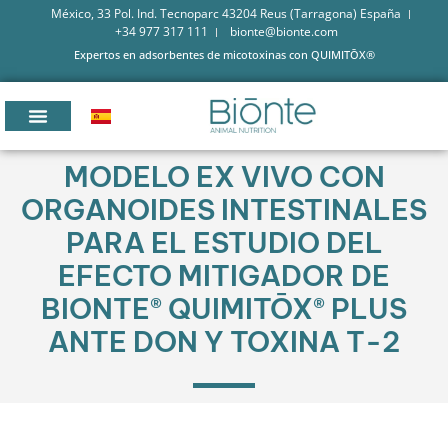
México, 33 Pol. Ind. Tecnoparc 43204 Reus (Tarragona) España
+34 977 317 111
bionte@bionte.com
Expertos en adsorbentes de micotoxinas con QUIMITŌX®
MODELO EX VIVO CON
ORGANOIDES INTESTINALES
PARA EL ESTUDIO DEL
EFECTO MITIGADOR DE
BIONTE® QUIMITŌX® PLUS
ANTE DON Y TOXINA T-2