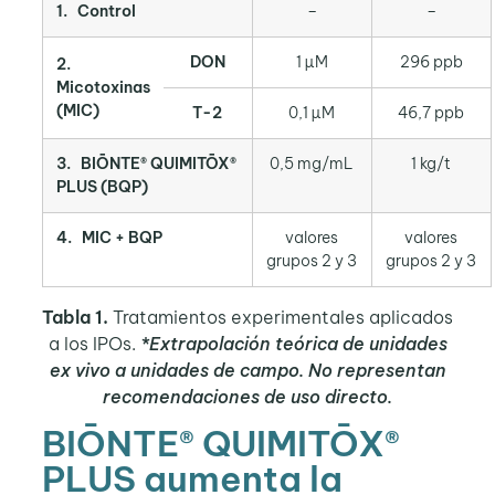
1. Control
–
–
DON
1 µM
296 ppb
2.
Micotoxinas
(MIC)
T-2
0,1 µM
46,7 ppb
3. BIŌNTE® QUIMITŌX®
0,5 mg/mL
1 kg/t
PLUS (BQP)
4. MIC + BQP
valores
valores
grupos 2 y 3
grupos 2 y 3
Tabla 1.
Tratamientos experimentales aplicados
a los IPOs.
*Extrapolación teórica de unidades
ex vivo a unidades de campo. No representan
recomendaciones de uso directo.
BIŌNTE® QUIMITŌX®
PLUS aumenta la