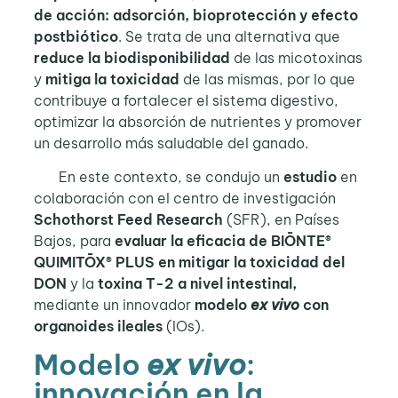
de acción: adsorción, bioprotección y efecto
postbiótico
. Se trata de una alternativa que
reduce la biodisponibilidad
de las micotoxinas
y
mitiga la toxicidad
de las mismas, por lo que
contribuye a fortalecer el sistema digestivo,
optimizar la absorción de nutrientes y promover
un desarrollo más saludable del ganado.
En este contexto, se condujo un
estudio
en
colaboración con el centro de investigación
Schothorst Feed Research
(SFR), en Países
Bajos, para
evaluar la eficacia de BIŌNTE®
QUIMITŌX® PLUS en mitigar la toxicidad del
DON
y la
toxina T-2 a nivel intestinal,
mediante un innovador
modelo
ex vivo
con
organoides ileales
(IOs).
Modelo
ex vivo
:
innovación en la