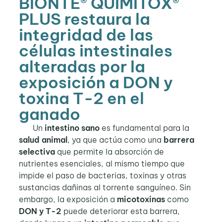
BIŌNTE® QUIMITŌX®
PLUS restaura la
integridad de las
células intestinales
alteradas por la
exposición a DON y
toxina T-2 en el
ganado
Un
intestino sano
es fundamental para la
salud animal
, ya que actúa como una
barrera
selectiva
que permite la absorción de
nutrientes esenciales, al mismo tiempo que
impide el paso de bacterias, toxinas y otras
sustancias dañinas al torrente sanguíneo. Sin
embargo, la exposición a
micotoxinas
como
DON y T-2
puede deteriorar esta barrera,