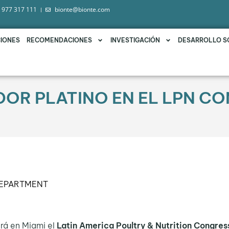
 977 317 111
bionte@bionte.com
IONES
RECOMENDACIONES
INVESTIGACIÓN
DESARROLLO S
DOR PLATINO EN EL LPN C
DEPARTMENT
ará en Miami el
Latin America Poultry & Nutrition Congres