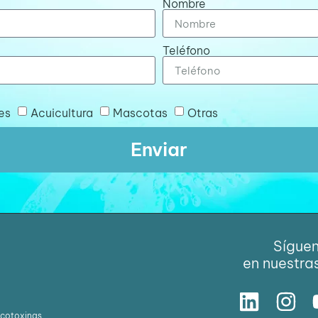
Nombre
Teléfono
es
Acuicultura
Mascotas
Otras
Enviar
Sígue
en nuestra
icotoxinas.