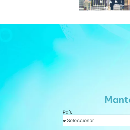
Mante
País