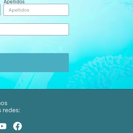
Apellidos
nos
s redes: