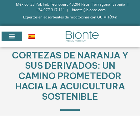
México, 33 Pol. Ind. Tecnoparc 43204 Reus (Tarragona) España
+34 977 317 111
bionte@bionte.com
Expertos en adsorbentes de micotoxinas con QUIMITŌX®
CORTEZAS DE NARANJA Y
SUS DERIVADOS: UN
CAMINO PROMETEDOR
HACIA LA ACUICULTURA
SOSTENIBLE