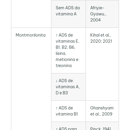
Sem ADS da
Afriyie-
vitamina A
Gyawu.,
2004
Montmorilonita
↑ ADS de
Kihal et al.,
vitaminas E,
2020; 2021
B1, B2, B6,
lisina,
metionina e
treonina
↓ ADS de
vitaminas A,
D e B3
↑ ADS de
Ghanshyam
vitamina B1
et al., 2009
↑ ADS para
Pinck, 1941