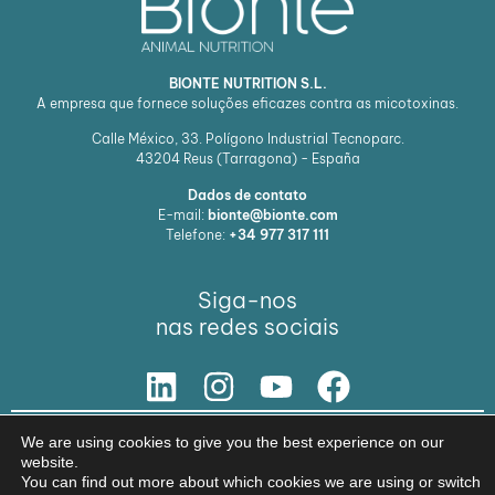
BIONTE NUTRITION S.L.
A empresa que fornece soluções eficazes contra as micotoxinas.
Calle México, 33. Polígono Industrial Tecnoparc.
43204
Reus (Tarragona) - España
Dados de contato
E-mail:
bionte@bionte.com
Telefone:
+34 977 317 111
Siga-nos
nas redes sociais
NOSSA SOLUÇÃO
We are using cookies to give you the best experience on our
website.
© Copyright 2026 BIŌNTE NUTRITION S.L.
You can find out more about which cookies we are using or switch
Aviso legal
Política de privacidade