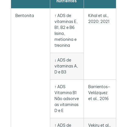
nutrientes
Bentonita
↑ ADS de
Kihal et al.,
vitaminas E,
2020; 2021
B1, B2 e B6
lisina,
metionina e
treonina
↓ ADS de
vitaminas A,
D e B3
↑ ADS
Barrientos-
Vitamina B1
Velázquez
Não adsorve
et al., 2016
as vitaminas
D e E
↑ ADS de
Vekiru et al.,