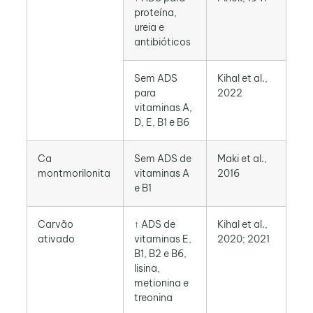
proteína,
ureia e
antibióticos
Sem ADS
Kihal et al.,
para
2022
vitaminas A,
D, E, B1 e B6
Ca
Sem ADS de
Maki et al.,
montmorilonita
vitaminas A
2016
e B1
Carvão
↑ ADS de
Kihal et al.,
ativado
vitaminas E,
2020; 2021
B1, B2 e B6,
lisina,
metionina e
treonina