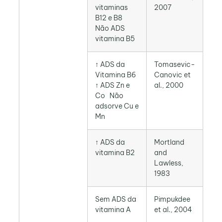
vitaminas
2007
B12 e B8
Não ADS
vitamina B5
↑ ADS da
Tomasevic-
Vitamina B6
Canovic et
↑ ADS Zn e
al., 2000
Co
Não
adsorve Cu e
Mn
↑ ADS da
Mortland
vitamina B2
and
Lawless,
1983
Sem ADS da
Pimpukdee
vitamina A
et al., 2004