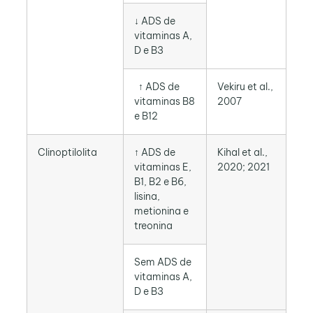
↓ ADS de
vitaminas A,
D e B3
↑ ADS de
Vekiru et al.,
vitaminas B8
2007
e B12
Clinoptilolita
↑ ADS de
Kihal et al.,
vitaminas E,
2020; 2021
B1, B2 e B6,
lisina,
metionina e
treonina
Sem ADS de
vitaminas A,
D e B3