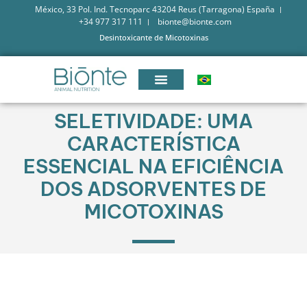
México, 33 Pol. Ind. Tecnoparc 43204 Reus (Tarragona) España
+34 977 317 111
bionte@bionte.com
Desintoxicante de Micotoxinas
SELETIVIDADE: UMA
CARACTERÍSTICA
ESSENCIAL NA EFICIÊNCIA
DOS ADSORVENTES DE
MICOTOXINAS