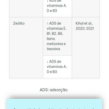
↓ ADS de
vitaminas A,
D e B3
Zeólito
↑ ADS de
Kihal et al.,
vitaminas E,
2020; 2021
B1, B2, B6,
lisina,
metionina e
treonina
↓ ADS de
vitaminas A,
D e B3
ADS: adsorção.