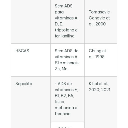
Sem ADS
para
Tomasevic-
vitaminas A,
Canovic et
D, E,
al., 2000
triptofano e
fenilanilina
HSCAS
Sem ADS de
Chung et
vitaminas A,
al., 1998
B1 e minerais
Zn, Mn
Sepiolita
↑ ADS de
Kihal et al.,
vitaminas E,
2020; 2021
B1, B2, B6,
lisina,
metionina e
treonina