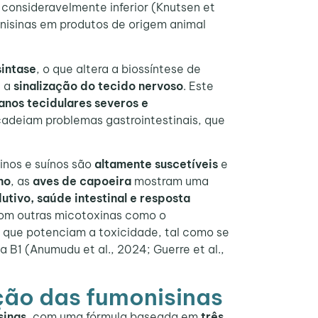
 consideravelmente inferior (Knutsen et
isinas em produtos de origem animal
sintase
, o que altera a biossíntese de
 a
sinalização do tecido nervoso
. Este
anos tecidulares severos e
adeiam problemas gastrointestinais, que
inos e suínos são
altamente suscetíveis
e
no
, as
aves de capoeira
mostram uma
tivo, saúde intestinal e resposta
om outras micotoxinas como o
que potenciam a toxicidade, tal como se
B1 (Anumudu et al., 2024; Guerre et al.,
ção das fumonisinas
sinas
, com uma fórmula baseada em
três