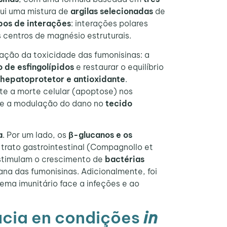
clui uma mistura de
argilas selecionadas
de
ipos de interações
: interações polares
 centros de magnésio estruturais.
ação da toxicidade das fumonisinas: a
 de esfingolípidos
e restaurar o equilíbrio
hepatoprotetor e antioxidante
.
te a morte celular (apoptose) nos
e a modulação do dano no
tecido
a
. Por um lado, os
β
-glucanos e os
trato gastrointestinal (Compagnollo et
stimulam o crescimento de
bactérias
ana das fumonisinas. Adicionalmente, foi
tema imunitário face a infeções e ao
ácia en condições
in