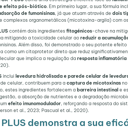
 efeito pós-biótico
. Em primeiro lugar, a sua fórmula in
adsorção de fumonisinas
, já que atuam através de
dois t
de complexos organometálicos (micotoxina-argila) com os
LUS
contém dois ingredientes
fitogénicos
-chave na mitig
a mitigando a toxicidade celular ao
reduzir a acumulação
onisinas. Além disso, foi demonstrado o seu potente efeito
a como um citoprotetor direto que reduz significativamen
ecular que implica a regulação da
resposta inflamatória
020).
S
inclui
levedura hidrolisada e parede celular de levedur
ede celular, contribuem para a
captura de micotoxinas
no 
sso, estes ingredientes fortalecem a
barreira intestinal
e e
igestão, a absorção de nutrientes e a degradação microbi
m um
efeito imunomodulador
, reforçando a resposta do sis
rson et al., 2023; Pascual et al., 2020).
PLUS demonstra a sua efic