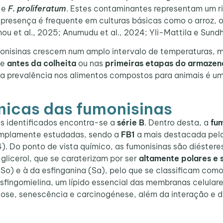
e
F. proliferatum
. Estes contaminantes representam um ri
a presença é frequente em culturas básicas como o arroz, 
ou et al., 2025; Anumudu et al., 2024; Yli-Mattila e Sund
isinas crescem num amplo intervalo de temperaturas, m
te
antes da colheita
ou nas
primeiras etapas do armaze
da prevalência nos alimentos compostos para animais é um 
micas das fumonisinas
s identificados encontra-se a
série B
. Dentro desta, a
fum
amplamente estudadas, sendo a
FB1
a mais destacada pela
4). Do ponto de vista químico, as fumonisinas são diéster
 glicerol, que se caraterizam por ser
altamente polares e 
(So) e à da esfinganina (Sa), pelo que se classificam co
ngomielina, um lípido essencial das membranas celular
tose, senescência e carcinogénese, além da interação e 