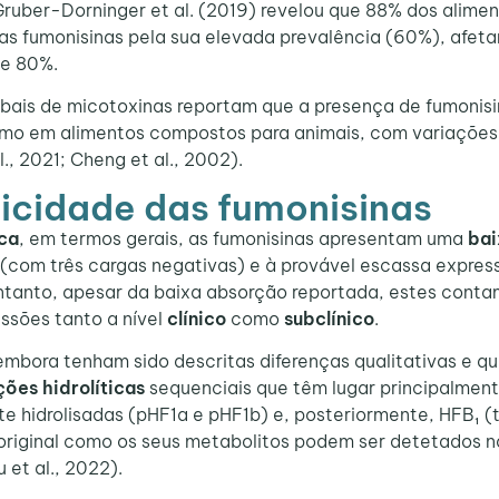
Gruber-Dorninger et al. (2019) revelou que 88% dos alim
s fumonisinas pela sua elevada prevalência (60%), afeta
de 80%.
ais de micotoxinas reportam que a presença de fumonisi
omo em alimentos compostos para animais, com variações
l., 2021; Cheng et al., 2002).
xicidade das fumonisinas
ica
, em termos gerais, as fumonisinas apresentam uma
bai
 (com três cargas negativas) e à provável escassa express
 entanto, apesar da baixa absorção reportada, estes cont
ssões tanto a nível
clínico
como
subclínico
.
 embora tenham sido descritas diferenças qualitativas e qu
ções hidrolíticas
sequenciais que têm lugar principalmen
nte hidrolisadas (pHF1a e pHF1b) e, posteriormente, HFB
original como os seus metabolitos podem ser detetados 
 et al., 2022).