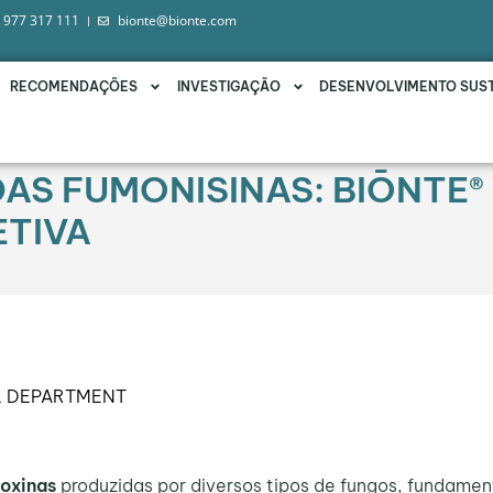
 977 317 111
bionte@bionte.com
RECOMENDAÇÕES
INVESTIGAÇÃO
DESENVOLVIMENTO SUS
AS FUMONISINAS: BIŌNTE®
ETIVA
L DEPARTMENT
oxinas
produzidas por diversos tipos de fungos, fundame