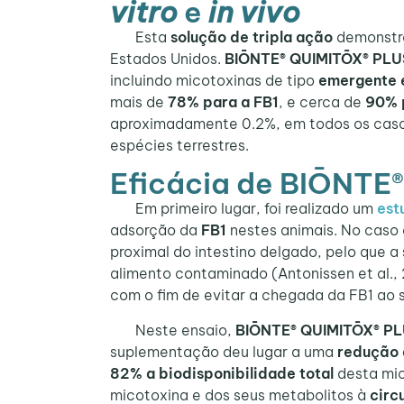
vitro
e
in vivo
Esta
solução de tripla ação
demonstro
Estados Unidos.
BIŌNTE® QUIMITŌX® PLU
incluindo micotoxinas de tipo
emergente 
mais de
78% para a FB1
, e cerca de
90% 
aproximadamente 0.2%, em todos os caso
espécies terrestres.
Eficácia de BIŌNTE
Em primeiro lugar, foi realizado um
est
adsorção da
FB1
nestes animais. No caso
proximal do intestino delgado, pelo que 
alimento contaminado (Antonissen et al., 
com o fim de evitar a chegada da FB1 ao 
Neste ensaio,
BIŌNTE® QUIMITŌX® P
suplementação deu lugar a uma
redução
82% a biodisponibilidade total
desta mic
micotoxina e dos seus metabolitos à
circ