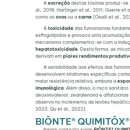
A
excreção
destas toxinas produz-se
al., 2018; Hartinger et al., 2011; Guerre et
como os
ovos
ou a
carne
(Osaili et al., 2
A
toxicidade
das fumonisinas fundam
esfingolípidos e provoca uma acumulaçã
mecanismo complementa-se com a indução
hepatotoxicidade
. Desta forma, as mic
derivam em
piores rendimentos produtiv
A sensibilidade aos efeitos das fumonis
desenvolvem síndromes específicas com
maior resistência relativa, embora a
expo
imunológica
. Além disso, o risco sanitár
deoxinivalenol, zearalenona e aflatoxina
observa no incremento de lesões hepática
2022; Qu et al., 2022).
BIŌNTE® QUIMITŌX® 
Neste contexto surge
BIŌNTE® QUIMI