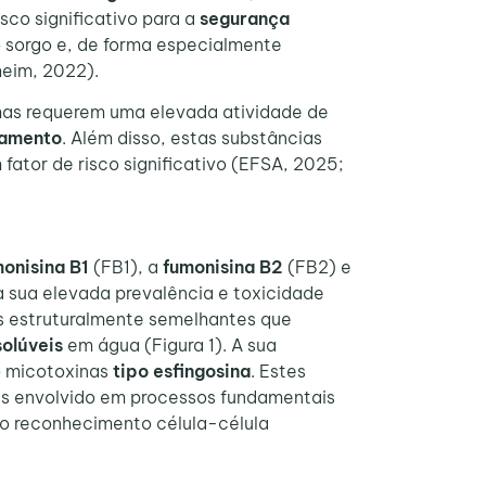
sco significativo para a
segurança
o sorgo e, de forma especialmente
heim, 2022).
as requerem uma elevada atividade de
namento
. Além disso, estas substâncias
fator de risco significativo (EFSA, 2025;
onisina B1
(FB1), a
fumonisina B2
(FB2) e
 sua elevada prevalência e toxicidade
es estruturalmente semelhantes que
solúveis
em água (Figura 1). A sua
mo micotoxinas
tipo esfingosina
. Estes
es envolvido em processos fundamentais
do reconhecimento célula-célula