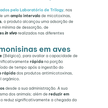
ados pelo Laboratório de Trilogy
, nos
e um
amplo intervalo
de micotoxinas,
s
, o produto alcançou uma adsorção de
 mínima de dessorção, de
tes
in vivo
realizados nas diferentes
umonisinas em aves
e
(Bélgica), para avaliar a capacidade de
nificativamente
rápida
na porção
ríodo de tempo após a ingestão do
o rápida
dos produtos antimicotoxinas,
l orgânico.
tos
desde a sua administração. A sua
asma dos animais; além de
reduzir em
to reduz significativamente a chegada da