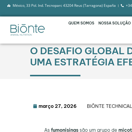
México, 33 Pol. Ind. Tecnoparc 43204 Reus (Tarragona) España
+34
QUEM SOMOS
NOSSA SOLUÇÃO
O DESAFIO GLOBAL D
UMA ESTRATÉGIA EF
março 27, 2026
BIŌNTE TECHNICA
As
fumonisinas
são um grupo de
micot