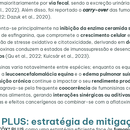
 maioritariamente por
via fecal
, sendo a excreção urinária
 al., 2022). Além disso, foi reportado o
carry-over
das fumon
022; Dazuk et al., 2020).
enta-se principalmente na
inibição da enzima ceramida 
o de esfinganina, que compromete o
crescimento celular
e
 de stresse oxidativo e citotoxicidade, derivando em
d
otoxinas conduzem a estados de imunossupressão e desenc
os
(Qu et al., 2022; Kulcsár et al., 2023).
inas varia notavelmente entre espécies; enquanto os equ
o a
leucoencefalomalácia equina
e o
edema pulmonar suí
sição crónica
continue a impactar o seu
rendimento produ
io agrava-se pela frequente
coocorrência
de fumonisinas c
s nos alimentos, gerando
interações sinérgicas ou aditivas
s e efeitos cancerígenos ao combinar-se com a aflatoxina 
PLUS: estratégia de mitiga
TŌX® PLUS
como uma estratégia eficiente face às
fumoni