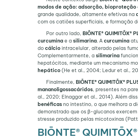
modos de ação: adsorção, bioproteção e
grande qualidade, altamente efetivas na
com os catiões superficiais, e formação 
Por outro lado,
BIŌNTE® QUIMITŌX® P
curcumina
e a
silimarina
. A
curcumina
atu
do
cálcio
intracelular, alterado pelas fum
Complementarmente, a
silimarina
funcion
hepatócitos, mediante um mecanismo mol
hepático
(He et al., 2004; Ledur et al., 2
Finalmente,
BIŌNTE® QUIMITŌX® PLU
mananoligossacáridos
, presentes na par
al., 2020; Elnaggar et al., 2014). Além di
benéficas
no intestino, o que melhora a d
demonstrado que os β-glucanos exerce
stresse produzido pelas micotoxinas (Patte
BIŌNTE® QUIMITŌX® 