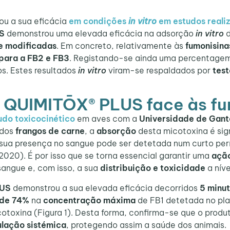
u a sua eficácia
em condições
in vitro
em estudos realiz
S
demonstrou uma elevada eficácia na adsorção
in vitro
d
e modificadas
. Em concreto, relativamente às
fumonisina
para a FB2 e FB3
. Registando-se ainda uma percentagem
s. Estes resultados
in vitro
viram-se respaldados por
tes
® QUIMITŌX® PLUS face às f
udo toxicocinético
em aves com a
Universidade de Gant
 dos
frangos de carne
, a
absorção
desta micotoxina é sig
a sua presença no sangue pode ser detetada num curto pe
2020). É por isso que se torna essencial garantir uma
açã
sangue e, com isso, a sua
distribuição e toxicidade
a níve
LUS
demonstrou a sua elevada eficácia decorridos
5 minu
 de 74%
na
concentração máxima
de FB1 detetada no pl
otoxina (Figura 1). Desta forma, confirma-se que o produ
ulação sistémica
, protegendo assim a saúde dos animais.