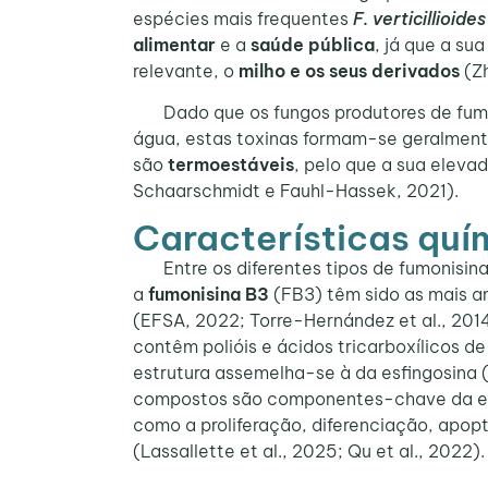
espécies mais frequentes
F. verticillioides
alimentar
e a
saúde pública
, já que a su
relevante, o
milho e os seus derivados
(Zh
Dado que os fungos produtores de fumon
água, estas toxinas formam-se geralmen
são
termoestáveis
, pelo que a sua eleva
Schaarschmidt e Fauhl-Hassek, 2021).
Características quí
Entre os diferentes tipos de fumonisina
a
fumonisina B3
(FB3) têm sido as mais 
(EFSA, 2022; Torre-Hernández et al., 201
contêm polióis e ácidos tricarboxílicos de
estrutura assemelha-se à da esfingosina 
compostos são componentes-chave da esfi
como a proliferação, diferenciação, apop
(Lassallette et al., 2025; Qu et al., 2022).