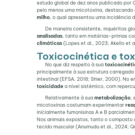
estudo global de dez anos publicado por 
pelo menos uma micotoxina, destacando a
milho
, o qual apresentou uma incidência 
De maneira consistente, inquéritos glob
analisadas
, tanto em matérias-primas c
climáticas
(Lopes et al., 2023; Akello et a
Toxicocinética e to
No que diz respeito à sua
toxicocinét
principalmente à sua estrutura carregada
intestinal (EFSA, 2018; Shier, 2000). No
toxicidade
a nível sistémico, com repercu
Relativamente à sua
metabolização
,
micotoxinas costumam experimentar
rea
inicialmente fumonisinas A e B parcialme
Nos animais expostos, tanto o composto 
tecido muscular (Anumudu et al., 2024; Qu