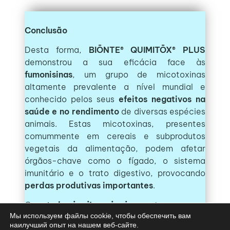
Conclusão
Desta forma,
BIŌNTE® QUIMITŌX® PLUS
demonstrou a sua eficácia face às
fumonisinas
, um grupo de micotoxinas
altamente prevalente a nível mundial e
conhecido pelos seus
efeitos negativos na
saúde e no rendimento
de diversas espécies
animais. Estas micotoxinas, presentes
comummente em cereais e subprodutos
vegetais da alimentação, podem afetar
órgãos-chave como o fígado, o sistema
imunitário e o trato digestivo, provocando
perdas produtivas importantes
.
Os
estudos
in vitro
e
in vivo
mostraram que a
Мы используем файлы cookie, чтобы обеспечить вам
suplementação com
BIŌNTE® QUIMITŌX®
наилучший опыт на нашем веб-сайте.
PLUS
não só mitigou os efeitos tóxicos das