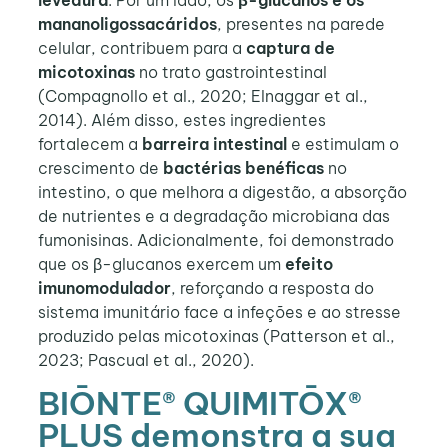
levedura
. Por um lado, os
β
-glucanos e os
mananoligossacáridos
, presentes na parede
celular, contribuem para a
captura de
micotoxinas
no trato gastrointestinal
(Compagnollo et al., 2020; Elnaggar et al.,
2014). Além disso, estes ingredientes
fortalecem a
barreira intestinal
e estimulam o
crescimento de
bactérias benéficas
no
intestino, o que melhora a digestão, a absorção
de nutrientes e a degradação microbiana das
fumonisinas. Adicionalmente, foi demonstrado
que os β-glucanos exercem um
efeito
imunomodulador
, reforçando a resposta do
sistema imunitário face a infeções e ao stresse
produzido pelas micotoxinas (Patterson et al.,
2023; Pascual et al., 2020).
BIŌNTE® QUIMITŌX®
PLUS demonstra a sua