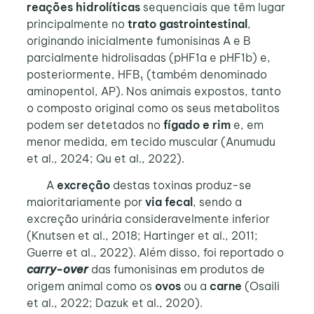
reações hidrolíticas
sequenciais que têm lugar
principalmente no
trato gastrointestinal
,
originando inicialmente fumonisinas A e B
parcialmente hidrolisadas (pHF1a e pHF1b) e,
posteriormente, HFB₁ (também denominado
aminopentol, AP). Nos animais expostos, tanto
o composto original como os seus metabolitos
podem ser detetados no
fígado e rim
e, em
menor medida, em tecido muscular (Anumudu
et al., 2024; Qu et al., 2022).
A
excreção
destas toxinas produz-se
maioritariamente por
via fecal
, sendo a
excreção urinária consideravelmente inferior
(Knutsen et al., 2018; Hartinger et al., 2011;
Guerre et al., 2022). Além disso, foi reportado o
carry-over
das fumonisinas em produtos de
origem animal como os
ovos
ou a
carne
(Osaili
et al., 2022; Dazuk et al., 2020).