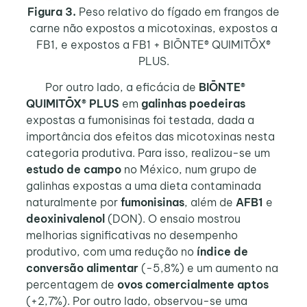
Figura 3.
Peso relativo do fígado em frangos de
carne não expostos a micotoxinas, expostos a
FB1, e expostos a FB1 + BIŌNTE® QUIMITŌX®
PLUS.
Por outro lado, a eficácia de
BIŌNTE®
QUIMITŌX® PLUS
em
galinhas poedeiras
expostas a fumonisinas foi testada, dada a
importância dos efeitos das micotoxinas nesta
categoria produtiva. Para isso, realizou-se um
estudo de campo
no México, num grupo de
galinhas expostas a uma dieta contaminada
naturalmente por
fumonisinas
, além de
AFB1
e
deoxinivalenol
(DON). O ensaio mostrou
melhorias significativas no desempenho
produtivo, com uma redução no
índice de
conversão alimentar
(-5,8%) e um aumento na
percentagem de
ovos comercialmente aptos
(+2,7%). Por outro lado, observou-se uma