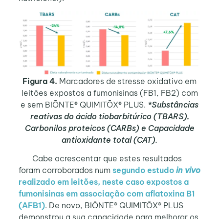
Figura 4.
Marcadores de stresse oxidativo em
leitões expostos a fumonisinas (FB1, FB2) com
e sem BIŌNTE® QUIMITŌX® PLUS.
*Substâncias
reativas do ácido tiobarbitúrico (TBARS),
Carbonilos proteicos (CARBs) e Capacidade
antioxidante total (CAT).
Cabe acrescentar que estes resultados
foram corroborados num
segundo estudo
in vivo
realizado em leitões, neste caso expostos a
fumonisinas
em associação com aflatoxina B1
(AFB1)
. De novo, BIŌNTE® QUIMITŌX® PLUS
demonstrou a sua capacidade para melhorar os