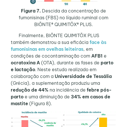
Figura 7.
Descida da concentração de
fumonisinas (FBS) no líquido ruminal com
BIŌNTE® QUIMITŌX® PLUS.
Finalmente, BIŌNTE QUIMITŌX PLUS
também demonstrou a sua eficácia
face às
fumonisinas em ovelhas leiteiras
, em
condições de cocontaminação com
AFB1
e
ocratoxina A
(OTA), durante as fases de
parto
e lactação
. Neste estudo realizado em
colaboração com a
Universidade de Tessália
(Grécia), a suplementação produziu uma
redução de 44%
na incidência de
febre pós-
parto
e uma diminuição de
34% em casos de
mastite
(Figura 8).