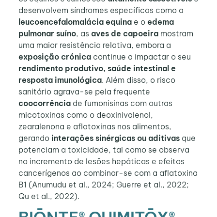
desenvolvem síndromes específicas como a
leucoencefalomalácia equina
e o
edema
pulmonar suíno
, as
aves de capoeira
mostram
uma maior resistência relativa, embora a
exposição crónica
continue a impactar o seu
rendimento produtivo, saúde intestinal e
resposta imunológica
. Além disso, o risco
sanitário agrava-se pela frequente
coocorrência
de fumonisinas com outras
micotoxinas como o deoxinivalenol,
zearalenona e aflatoxinas nos alimentos,
gerando
interações sinérgicas ou aditivas
que
potenciam a toxicidade, tal como se observa
no incremento de lesões hepáticas e efeitos
cancerígenos ao combinar-se com a aflatoxina
B1 (Anumudu et al., 2024; Guerre et al., 2022;
Qu et al., 2022).
BIŌNTE® QUIMITŌX®