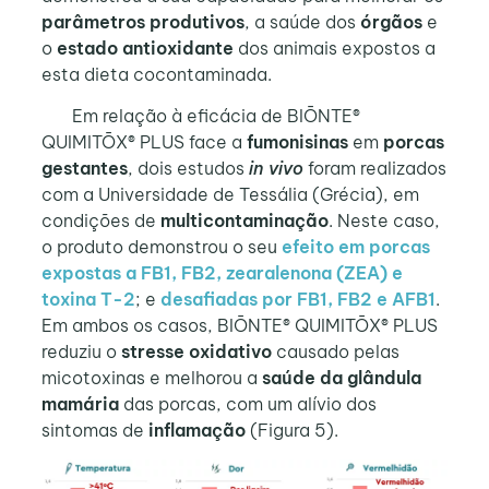
parâmetros produtivos
, a saúde dos
órgãos
e
o
estado antioxidante
dos animais expostos a
esta dieta cocontaminada.
Em relação à eficácia de BIŌNTE®
QUIMITŌX® PLUS face a
fumonisinas
em
porcas
gestantes
, dois estudos
in vivo
foram realizados
com a Universidade de Tessália (Grécia), em
condições de
multicontaminação
. Neste caso,
o produto demonstrou o seu
efeito em porcas
expostas a FB1, FB2, zearalenona (ZEA) e
toxina T-2
; e
desafiadas por FB1, FB2 e AFB1
.
Em ambos os casos, BIŌNTE® QUIMITŌX® PLUS
reduziu o
stresse oxidativo
causado pelas
micotoxinas e melhorou a
saúde da glândula
mamária
das porcas, com um alívio dos
sintomas de
inflamação
(Figura 5).