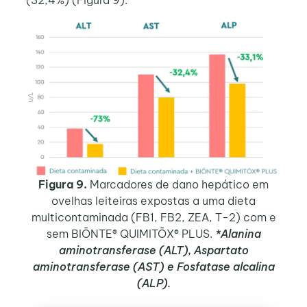
Figura 9.
Marcadores de dano hepático em
ovelhas leiteiras expostas a uma dieta
multicontaminada (FB1, FB2, ZEA, T-2) com e
sem BIŌNTE® QUIMITŌX® PLUS.
*Alanina
aminotransferase (ALT), Aspartato
aminotransferase (AST) e Fosfatase alcalina
(ALP).