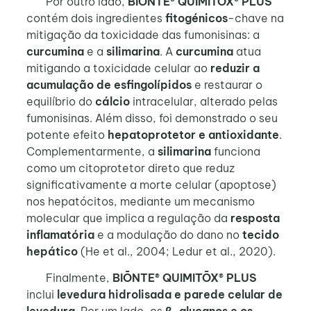
Por outro lado,
BIŌNTE® QUIMITŌX® PLUS
contém dois ingredientes
fitogénicos
-chave na
mitigação da toxicidade das fumonisinas: a
curcumina
e a
silimarina
. A
curcumina
atua
mitigando a toxicidade celular ao
reduzir a
acumulação de esfingolípidos
e restaurar o
equilíbrio do
cálcio
intracelular, alterado pelas
fumonisinas. Além disso, foi demonstrado o seu
potente efeito
hepatoprotetor e antioxidante
.
Complementarmente, a
silimarina
funciona
como um citoprotetor direto que reduz
significativamente a morte celular (apoptose)
nos hepatócitos, mediante um mecanismo
molecular que implica a regulação da
resposta
inflamatória
e a modulação do dano no
tecido
hepático
(He et al., 2004; Ledur et al., 2020).
Finalmente,
BIŌNTE® QUIMITŌX® PLUS
inclui
levedura hidrolisada e parede celular de