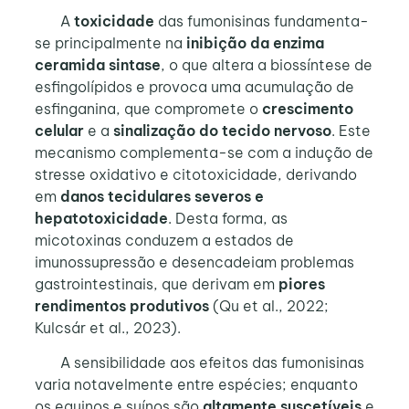
A
toxicidade
das fumonisinas fundamenta-
se principalmente na
inibição da enzima
ceramida sintase
, o que altera a biossíntese de
esfingolípidos e provoca uma acumulação de
esfinganina, que compromete o
crescimento
celular
e a
sinalização do tecido nervoso
. Este
mecanismo complementa-se com a indução de
stresse oxidativo e citotoxicidade, derivando
em
danos tecidulares severos e
hepatotoxicidade
. Desta forma, as
micotoxinas conduzem a estados de
imunossupressão e desencadeiam problemas
gastrointestinais, que derivam em
piores
rendimentos produtivos
(Qu et al., 2022;
Kulcsár et al., 2023).
A sensibilidade aos efeitos das fumonisinas
varia notavelmente entre espécies; enquanto
os equinos e suínos são
altamente suscetíveis
e