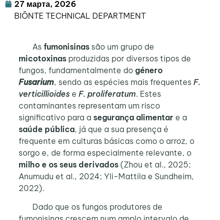
27 марта, 2026
BIŌNTE TECHNICAL DEPARTMENT
As
fumonisinas
são um grupo de
micotoxinas
produzidas por diversos tipos de
fungos, fundamentalmente do
género
Fusarium
, sendo as espécies mais frequentes
F.
verticillioides
e
F. proliferatum
. Estes
contaminantes representam um risco
significativo para a
segurança alimentar
e a
saúde pública
, já que a sua presença é
frequente em culturas básicas como o arroz, o
sorgo e, de forma especialmente relevante, o
milho e os seus derivados
(Zhou et al., 2025;
Anumudu et al., 2024; Yli-Mattila e Sundheim,
2022).
Dado que os fungos produtores de
fumonisinas crescem num amplo intervalo de