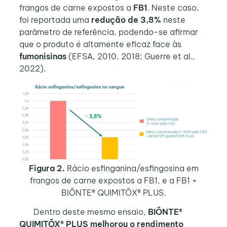
frangos de carne expostos a
FB1
. Neste caso,
foi reportada uma
redução de 3,8%
neste
parâmetro de referência, podendo-se afirmar
que o produto é altamente eficaz face às
fumonisinas
(EFSA, 2010, 2018; Guerre et al.,
2022).
Figura 2.
Rácio esfinganina/esfingosina em
frangos de carne expostos a FB1, e a FB1 +
BIŌNTE® QUIMITŌX® PLUS.
Dentro deste mesmo ensaio,
BIŌNTE®
QUIMITŌX® PLUS melhorou o rendimento