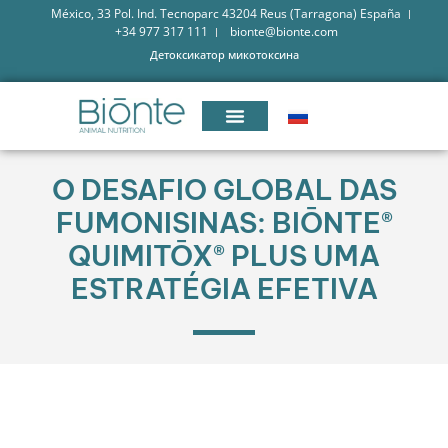
México, 33 Pol. Ind. Tecnoparc 43204 Reus (Tarragona) España
+34 977 317 111
bionte@bionte.com
Детоксикатор микотоксина
O DESAFIO GLOBAL DAS
FUMONISINAS: BIŌNTE®
QUIMITŌX® PLUS UMA
ESTRATÉGIA EFETIVA