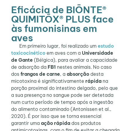
Eficácia de BIŌNTE®
QUIMITŌX® PLUS face
às fumonisinas em
aves
Em primeiro lugar, foi realizado um
estudo
toxicocinético
em aves com a
Universidade
de Gante
(Bélgica), para avaliar a capacidade
de adsorção da
FB1
nestes animais. No caso
dos
frangos de carne
, a
absorção
desta
micotoxina é significativamente
rápida
na
porção proximal do intestino delgado, pelo que
a sua presença no sangue pode ser detetada
num curto período de tempo após a ingestão
do alimento contaminado (Antonissen et al.,
2020). É por isso que se torna essencial
garantir uma
ação rápida
dos produtos
antimicotoxinas, com o fim de evitar a chegada