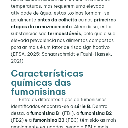
temperaturas, mas requerem uma elevada
atividade de água, estas toxinas formam-se
geralmente
antes da colheita
ou nas
primeiras
etapas do armazenamento
. Além disso, estas
substâncias são
termoestáveis
, pelo que a sua
elevada prevalência nos alimentos compostos
para animais é um fator de risco significativo
(EFSA, 2025; Schaarschmidt e Fauhl-Hassek,
2021).
Características
químicas das
fumonisinas
Entre os diferentes tipos de fumonisinas
identificados encontra-se a
série B
. Dentro
desta, a
fumonisina B1
(FB1), a
fumonisina B2
(FB2) e a
fumonisina B3
(FB3) têm sido as mais
amplamente estudadas, sendo a
FB1
a mais