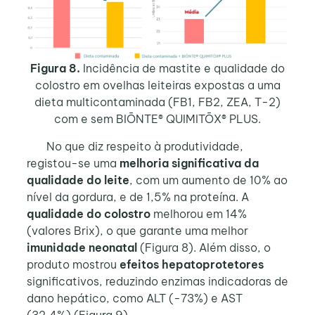
Figura 8.
Incidência de mastite e qualidade do
colostro em ovelhas leiteiras expostas a uma
dieta multicontaminada (FB1, FB2, ZEA, T-2)
com e sem BIŌNTE® QUIMITŌX® PLUS.
No que diz respeito à produtividade,
registou-se uma
melhoria significativa da
qualidade do leite
, com um aumento de 10% ao
nível da gordura, e de 1,5% na proteína. A
qualidade do colostro
melhorou em 14%
(valores Brix), o que garante uma melhor
imunidade neonatal
(Figura 8). Além disso, o
produto mostrou
efeitos hepatoprotetores
significativos, reduzindo enzimas indicadoras de
dano hepático, como ALT (-73%) e AST
(32,4%) (Figura 9).