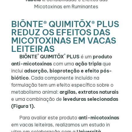
Micotoxinas em Ruminantes
BIŌNTE® QUIMITŌX® PLUS
REDUZ OS EFEITOS DAS
MICOTOXINAS EM VACAS
LEITEIRAS
®
®
BIŌNTE
QUIMITŌX
PLUS
é um
produto
anti-micotoxinas
com uma
ação tripla
que
inclui
adsorção, bioproteção e efeito pós-
biótico
. Cada componente incluído na
formulação tem um efeito específico sobre o
metabolismo animal:
argilas, extratos naturais
e uma combinação de
leveduras selecionadas
(Figura 1).
Para avaliar este produto
anti-micotoxinas
em vacas leiteiras, realizamos um estudo in
vitro em colaboração com a
Università