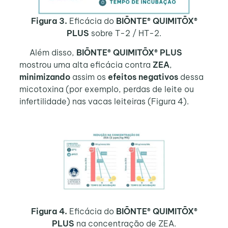
Figura 3.
Eficácia do
BIŌNTE® QUIMITŌX®
PLUS
sobre T-2 / HT-2.
Além disso,
BIŌNTE® QUIMITŌX® PLUS
mostrou uma alta eficácia contra
ZEA
,
minimizando
assim os
efeitos negativos
dessa
micotoxina (por exemplo, perdas de leite ou
infertilidade) nas vacas leiteiras (Figura 4).
Figura 4.
Eficácia do
BIŌNTE® QUIMITŌX®
PLUS
na concentração de ZEA.