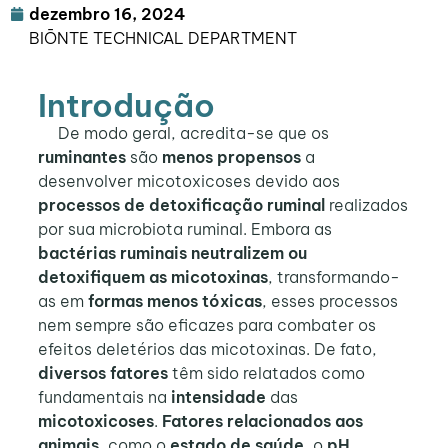
dezembro 16, 2024
BIŌNTE TECHNICAL DEPARTMENT
Introdução
De modo geral, acredita-se que os
ruminantes
são
menos propensos
a
desenvolver micotoxicoses devido aos
processos de detoxificação ruminal
realizados
por sua microbiota ruminal. Embora as
bactérias ruminais neutralizem ou
detoxifiquem as micotoxinas
, transformando-
as em
formas menos tóxicas
, esses processos
nem sempre são eficazes para combater os
efeitos deletérios das micotoxinas. De fato,
diversos fatores
têm sido relatados como
fundamentais na
intensidade
das
micotoxicoses
.
Fatores relacionados aos
animais
, como o
estado de saúde
, o
pH