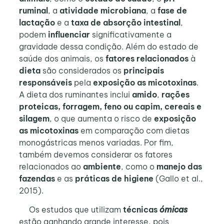
ruminal
, a
atividade microbiana
, a
fase de
lactação
e a
taxa de absorção intestinal
,
podem
influenciar
significativamente a
gravidade dessa condição. Além do estado de
saúde dos animais, os
fatores relacionados
à
dieta
são considerados os
principais
responsáveis
pela
exposição as micotoxinas
.
A dieta dos ruminantes inclui
amido
,
rações
proteicas, forragem, feno ou capim, cereais e
silagem
, o que aumenta o risco de
exposição
as micotoxinas
em comparação com dietas
monogástricas menos variadas. Por fim,
também devemos considerar os fatores
relacionados ao
ambiente
, como o
manejo das
fazendas
e as
práticas de higiene
(Gallo et al.,
2015).
Os estudos que utilizam
técnicas
ómicas
estão ganhando grande interesse, pois