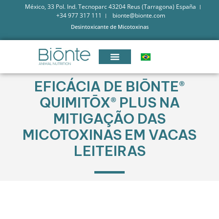
México, 33 Pol. Ind. Tecnoparc 43204 Reus (Tarragona) España
+34 977 317 111
bionte@bionte.com
Desintoxicante de Micotoxinas
EFICÁCIA DE BIŌNTE®
QUIMITŌX® PLUS NA
MITIGAÇÃO DAS
MICOTOXINAS EM VACAS
LEITEIRAS