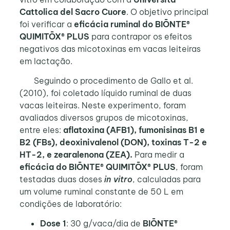
Cattolica del Sacro Cuore
. O objetivo principal
foi verificar a
eficácia ruminal do BIŌNTE®
QUIMITŌX® PLUS
para contrapor os efeitos
negativos das micotoxinas em vacas leiteiras
em lactação.
Seguindo o procedimento de Gallo et al.
(2010), foi coletado líquido ruminal de duas
vacas leiteiras. Neste experimento, foram
avaliados diversos grupos de micotoxinas,
entre eles:
aflatoxina (AFB1), fumonisinas B1 e
B2 (FBs), deoxinivalenol (DON), toxinas T-2 e
HT-2, e zearalenona (ZEA).
Para medir a
eficácia do BIŌNTE® QUIMITŌX® PLUS
, foram
testadas duas doses
in vitro
, calculadas para
um volume ruminal constante de 50 L em
condições de laboratório:
Dose 1
: 30 g/vaca/dia de
BIŌNTE®