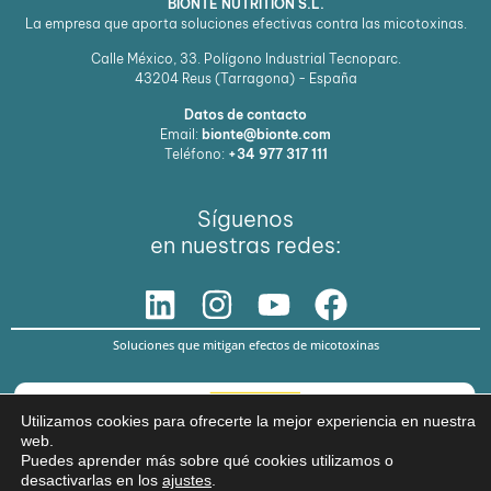
BIONTE NUTRITION S.L.
La empresa que aporta soluciones efectivas contra las micotoxinas.
Calle México, 33. Polígono Industrial Tecnoparc.
43204
Reus (Tarragona) - España
Datos de contacto
Email:
bionte@bionte.com
Teléfono:
+34 977 317 111
Síguenos
en nuestras redes:
Soluciones que mitigan efectos de micotoxinas
Utilizamos cookies para ofrecerte la mejor experiencia en nuestra
web.
Puedes aprender más sobre qué cookies utilizamos o
desactivarlas en los
ajustes
.
© Copyright 2026 BIŌNTE NUTRITION S.L.