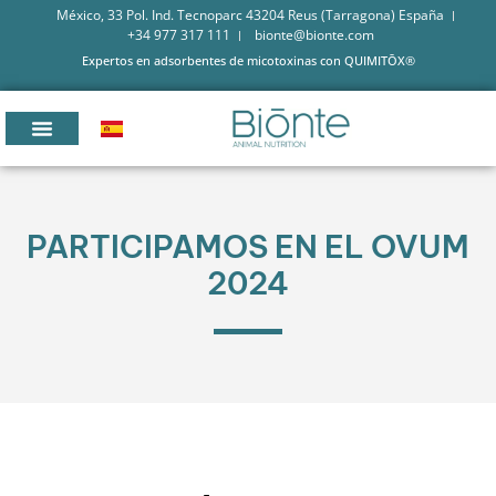
México, 33 Pol. Ind. Tecnoparc 43204 Reus (Tarragona) España
+34 977 317 111
bionte@bionte.com
Expertos en adsorbentes de micotoxinas con QUIMITŌX®
PARTICIPAMOS EN EL OVUM
2024