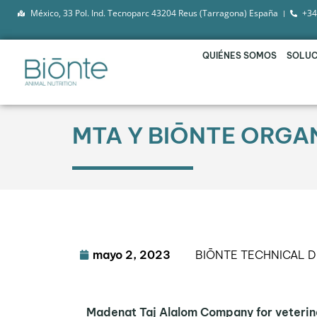
México, 33 Pol. Ind. Tecnoparc 43204 Reus (Tarragona) España
+34
QUIÉNES SOMOS
SOLUC
MTA Y BIŌNTE ORGAN
mayo 2, 2023
BIŌNTE TECHNICAL 
Madenat Taj Alalom Company for veterin