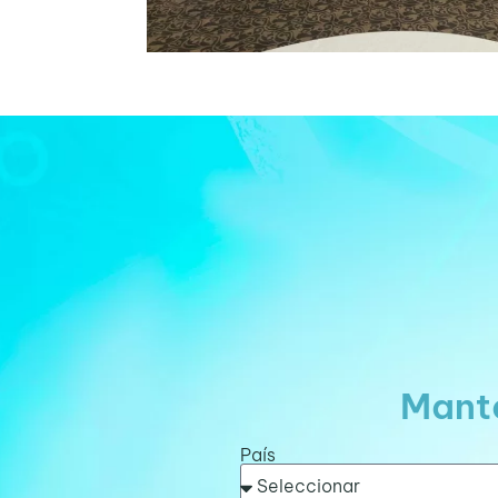
Mante
País