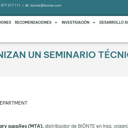
 977 317 111
bionte@bionte.com
IONES
RECOMENDACIONES
INVESTIGACIÓN
DESARROLLO S
IZAN UN SEMINARIO TÉCNI
DEPARTMENT
ary supplies (MTA),
distribuidor de BIŌNTE en Iraq, organ