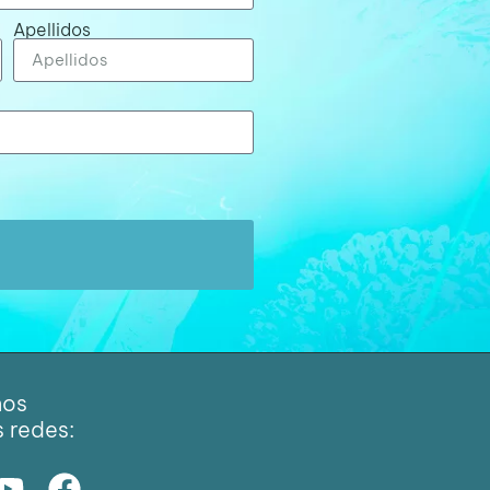
Apellidos
nos
s redes: