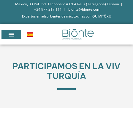
México, 33 Pol. Ind. Tecnoparc 43204 Reus (Tarragona) España
+34 977 317 111
bionte@bionte.com
Expertos en adsorbentes de micotoxinas con QUIMITŌX®
PARTICIPAMOS EN LA VIV
TURQUÍA