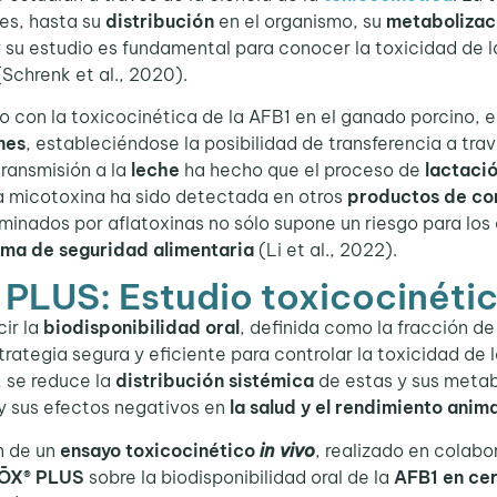
es, hasta su
distribución
en el organismo, su
metabolizac
y su estudio es fundamental para conocer la toxicidad de
(Schrenk et al., 2020).
on la toxicocinética de la AFB1 en el ganado porcino, e
nes
, estableciéndose la posibilidad de transferencia a tra
transmisión a la
leche
ha hecho que el proceso de
lactaci
sta micotoxina ha sido detectada en otros
productos de c
minados por aflatoxinas no sólo supone un riesgo para los 
ma de seguridad alimentaria
(Li et al., 2022).
LUS: Estudio toxicocinétic
ir la
biodisponibilidad oral
, definida como la fracción d
rategia segura y eficiente para controlar la toxicidad de l
, se reduce la
distribución sistémica
de estas y sus metab
 y sus efectos negativos en
la salud y el
rendimiento anima
n de un
ensayo toxicocinético
in vivo
, realizado en colabo
TŌX® PLUS
sobre la biodisponibilidad oral de la
AFB1 en ce