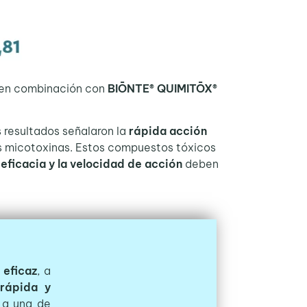
o en combinación con
BIŌNTE® QUIMITŌX®
 resultados señalaron la
rápida acción
as micotoxinas. Estos compuestos tóxicos
 eficacia y la velocidad de acción
deben
 eficaz
, a
 rápida y
 a una de