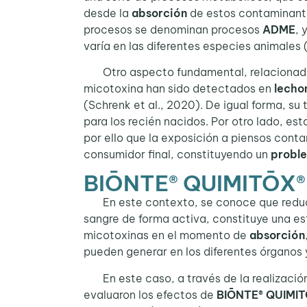
desde la
absorción
de estos contaminant
procesos se denominan procesos
ADME
, 
varía en las diferentes especies animales 
Otro aspecto fundamental, relacionado c
micotoxina han sido detectados en
lecho
(Schrenk et al., 2020). De igual forma, su 
para los recién nacidos. Por otro lado, e
por ello que la exposición a piensos conta
consumidor final, constituyendo un
proble
BIŌNTE® QUIMITŌX® P
En este contexto, se conoce que reduc
sangre de forma activa, constituye una est
micotoxinas en el momento de
absorción
pueden generar en los diferentes órganos
En este caso, a través de la realizació
evaluaron los efectos de
BIŌNTE® QUIMI