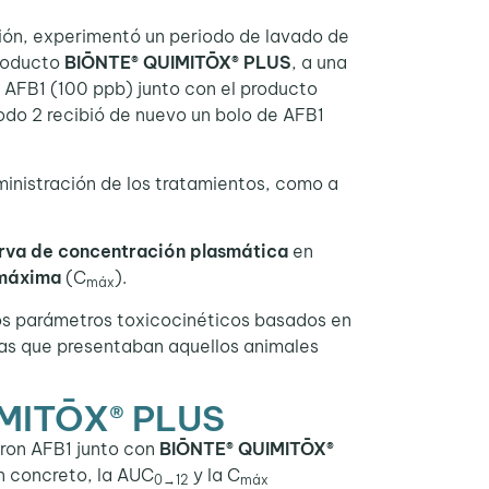
ción, experimentó un periodo de lavado de
producto
BIŌNTE® QUIMITŌX® PLUS
, a una
e AFB1 (100 ppb) junto con el producto
iodo 2 recibió de nuevo un bolo de AFB1
inistración de los tratamientos, como a
urva de concentración plasmática
en
 máxima
(C
).
máx
os parámetros toxicocinéticos basados en
las que presentaban aquellos animales
IMITŌX® PLUS
eron AFB1 junto con
BIŌNTE® QUIMITŌX®
En concreto, la AUC
y la C
0→12
máx