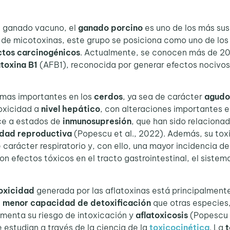
 ganado vacuno, el
ganado porcino
es uno de los más sus
os de micotoxinas, este grupo se posiciona como uno de lo
ctos carcinogénicos
. Actualmente, se conocen más de 20 t
atoxina B1
(AFB1), reconocida por generar efectos nocivo
mas importantes en los
cerdos
, ya sea de carácter
agudo
oxicidad a
nivel hepático
, con alteraciones importantes en
ce a estados de
inmunosupresión
, que han sido relacion
idad reproductiva
(Popescu et al., 2022). Además, su tox
carácter respiratorio y, con ello, una mayor incidencia de
n efectos tóxicos en el tracto gastrointestinal, el sistema
oxicidad
generada por las aflatoxinas está principalment
a
menor capacidad de detoxificación
que otras especies
umenta su riesgo de intoxicación y
aflatoxicosis
(Popescu e
 estudian a través de la ciencia de la
toxicocinética
. La
t