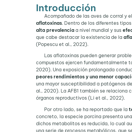
Introducción
Acompañado de las aves de corral y el
aflatoxinas
. Dentro de los diferentes tip
alta prevalencia
a nivel mundial y sus
efe
que cabe destacar la existencia de la
afl
(Popescu et al., 2022).
Las aflatoxinas pueden generar proble
compuestos ejercen fundamentalmente t
2020). Una exposición prolongada condu
peores rendimientos y una menor capac
una mayor susceptibilidad a patógenos de 
al., 2020). La AFB1 también se relaciona co
órganos reproductivos (Li et al., 2022).
Por otro lado, se ha reportado que la
t
concreto, la especie porcina presenta un
dichos metabolitos es reducida, lo cual a
una serie de procesos metabólicos, que se