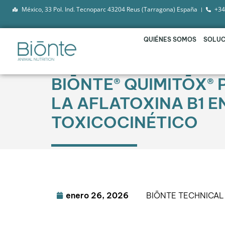
México, 33 Pol. Ind. Tecnoparc 43204 Reus (Tarragona) España
+34
QUIÉNES SOMOS
SOLUC
BIŌNTE® QUIMITŌX® 
LA AFLATOXINA B1 E
TOXICOCINÉTICO
enero 26, 2026
BIŌNTE TECHNICA