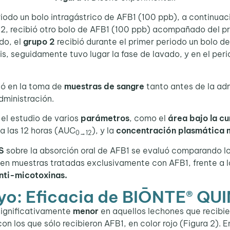
riodo un bolo intragástrico de AFB1 (100 ppb), a continua
o 2, recibió otro bolo de AFB1 (100 ppb) acompañado del 
ado, el
grupo 2
recibió durante el primer periodo un bolo d
is, seguidamente tuvo lugar la fase de lavado, y en el per
ió en la toma de
muestras de sangre
tanto antes de la adm
dministración.
el estudio de varios
parámetros
, como el
área bajo la c
a las 12 horas (AUC
), y la
concentración plasmática
0→12
S
sobre la absorción oral de AFB1 se evaluó comparando l
en muestras tratadas exclusivamente con AFB1, frente a 
nti-micotoxinas.
ayo: Eficacia de BIŌNTE® QU
significativamente
menor
en aquellos lechones que recibi
on los que sólo recibieron AFB1, en color rojo (Figura 2). 