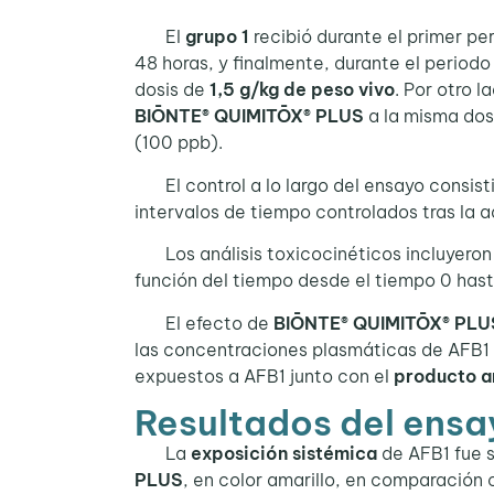
El
grupo 1
recibió durante el primer pe
48 horas, y finalmente, durante el period
dosis de
1,5 g/kg de peso vivo
. Por otro l
BIŌNTE® QUIMITŌX® PLUS
a la misma dos
(100 ppb).
El control a lo largo del ensayo consist
intervalos de tiempo controlados tras la a
Los análisis toxicocinéticos incluyeron 
función del tiempo desde el tiempo 0 hast
El efecto de
BIŌNTE® QUIMITŌX® PLU
las concentraciones plasmáticas de AFB1 
expuestos a AFB1 junto con el
producto a
Resultados del ens
La
exposición sistémica
de AFB1 fue 
PLUS
, en color amarillo, en comparación c