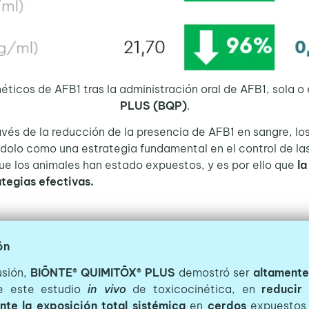
éticos de AFB1 tras la administración oral de AFB1, sola 
PLUS (BQP)
.
 de la reducción de la presencia de AFB1 en sangre, los
ndolo como una estrategia fundamental en el control de l
ue los animales han estado expuestos, y es por ello que
la
tegias
efectivas.
ón
usión,
BIŌNTE® QUIMITŌX® PLUS
demostró ser
altamente
e este estudio
in vivo
de toxicocinética, en
reducir
nte la exposición total sistémica
en
cerdos
expuestos