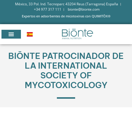
México, 33 Pol. Ind. Tecnoparc 43204 Reus (Tarragona) España
+34 977 317 111
bionte@bionte.com
Expertos en adsorbentes de micotoxinas con QUIMITŌX®
BIŌNTE PATROCINADOR DE
LA INTERNATIONAL
SOCIETY OF
MYCOTOXICOLOGY