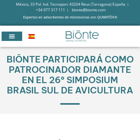
México, 33 Pol. Ind. Tecnoparc 43204 Reus (Tarragona) España
+34 977 317 111
bionte@bionte.com
Expertos en adsorbentes de micotoxinas con QUIMITŌX®
BIŌNTE PARTICIPARÁ COMO
PATROCINADOR DIAMANTE
EN EL 26º SIMPOSIUM
BRASIL SUL DE AVICULTURA