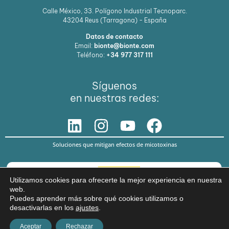
Calle México, 33. Polígono Industrial Tecnoparc.
43204
Reus (Tarragona) - España
Datos de contacto
Email:
bionte@bionte.com
Teléfono:
+34 977 317 111
Síguenos
en nuestras redes:
Soluciones que mitigan efectos de micotoxinas
Utilizamos cookies para ofrecerte la mejor experiencia en nuestra
web.
Puedes aprender más sobre qué cookies utilizamos o
desactivarlas en los
ajustes
.
© Copyright 2026 BIŌNTE NUTRITION S.L.
Aviso legal
Política de privacidad
Aceptar
Rechazar