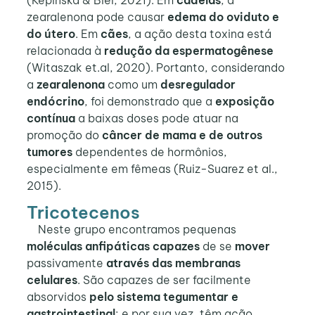
(Kepinska & Biel, 2021). Em
cadelas
, a
zearalenona pode causar
edema do oviduto e
do útero
. Em
cães
, a ação desta toxina está
relacionada à
redução da espermatogênese
(Witaszak et.al, 2020). Portanto, considerando
a
zearalenona
como um
desregulador
endócrino
, foi demonstrado que a
exposição
contínua
a baixas doses pode atuar na
promoção do
câncer de mama e de outros
tumores
dependentes de hormônios,
especialmente em fêmeas (Ruiz-Suarez et al.,
2015).
Tricotecenos
Neste grupo encontramos pequenas
moléculas anfipáticas capazes
de se
mover
passivamente
através das membranas
celulares
. São capazes de ser facilmente
absorvidos
pelo sistema tegumentar e
gastrointestinal
; e por sua vez, têm ação