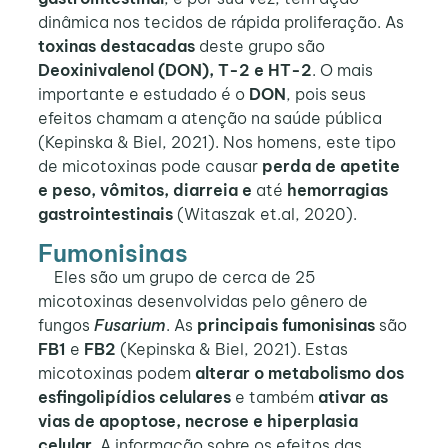
dinâmica nos tecidos de rápida proliferação. As
toxinas destacadas
deste grupo são
Deoxinivalenol (DON), T-2 e HT-2
. O mais
importante e estudado é o
DON
, pois seus
efeitos chamam a atenção na saúde pública
(Kepinska & Biel, 2021). Nos homens, este tipo
de micotoxinas pode causar
perda de apetite
e peso, vômitos, diarreia e
até
hemorragias
gastrointestinais
(Witaszak et.al, 2020).
Fumonisinas
Eles são um grupo de cerca de 25
micotoxinas desenvolvidas pelo gênero de
fungos
Fusarium
. As
principais fumonisinas
são
FB1
e
FB2
(Kepinska & Biel, 2021). Estas
micotoxinas podem
alterar o metabolismo dos
esfingolipídios celulares
e também
ativar as
vias de apoptose, necrose e hiperplasia
celular
. A informação sobre os efeitos das