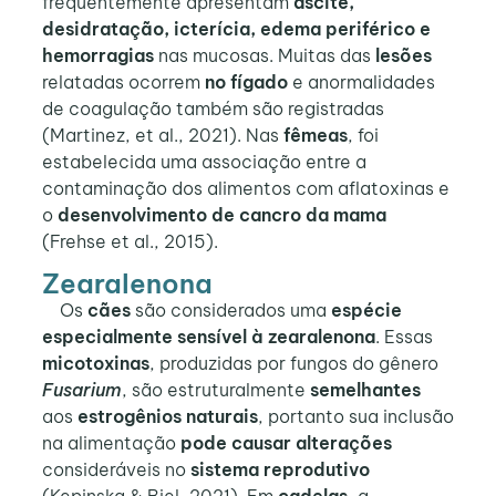
frequentemente apresentam
ascite,
desidratação, icterícia, edema periférico e
hemorragias
nas mucosas. Muitas das
lesões
relatadas ocorrem
no fígado
e anormalidades
de coagulação também são registradas
(Martinez, et al., 2021). Nas
fêmeas
, foi
estabelecida uma associação entre a
contaminação dos alimentos com aflatoxinas e
o
desenvolvimento de cancro da mama
(Frehse et al., 2015).
Zearalenona
Os
cães
são considerados uma
espécie
especialmente sensível à zearalenona
. Essas
micotoxinas
, produzidas por fungos do gênero
Fusarium
, são estruturalmente
semelhantes
aos
estrogênios naturais
, portanto sua inclusão
na alimentação
pode causar alterações
consideráveis ​​no
sistema reprodutivo