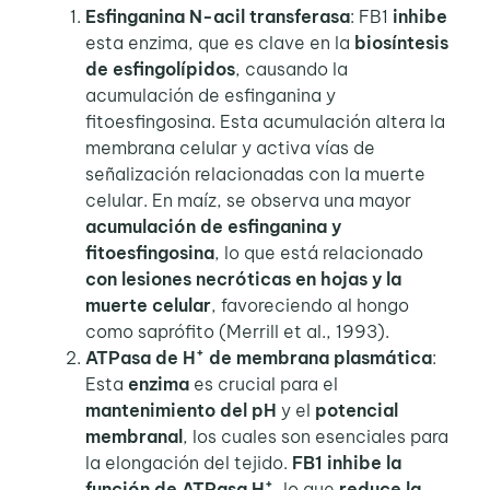
Esfinganina N-acil transferasa
: FB1
inhibe
esta enzima, que es clave en la
biosíntesis
de esfingolípidos
, causando la
acumulación de esfinganina y
fitoesfingosina. Esta acumulación altera la
membrana celular y activa vías de
señalización relacionadas con la muerte
celular. En maíz, se observa una mayor
acumulación de esfinganina y
fitoesfingosina
, lo que está relacionado
con lesiones necróticas en hojas y la
muerte celular
, favoreciendo al hongo
como saprófito (Merrill et al., 1993).
+
ATPasa de H
de membrana plasmática
:
Esta
enzima
es crucial para el
mantenimiento del pH
y el
potencial
membranal
, los cuales son esenciales para
la elongación del tejido.
FB1 inhibe la
+
función de ATPasa H
, lo que
reduce la