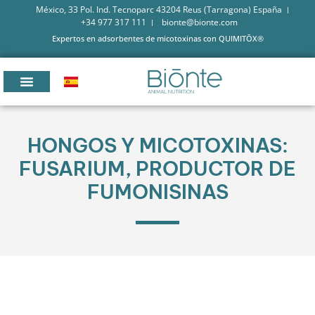
México, 33 Pol. Ind. Tecnoparc 43204 Reus (Tarragona) España
+34 977 317 111
bionte@bionte.com
Expertos en adsorbentes de micotoxinas con QUIMITŌX®
HONGOS Y MICOTOXINAS:
FUSARIUM, PRODUCTOR DE
FUMONISINAS