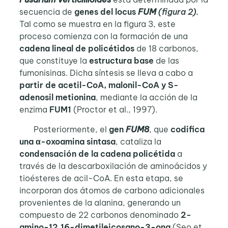
secuencia de
genes del locus
FUM
(figura 2)
.
Tal como se muestra en la figura 3, este
proceso comienza con la formación de una
cadena lineal de policétidos
de 18 carbonos,
que constituye la
estructura base
de las
fumonisinas. Dicha síntesis se lleva a cabo a
partir de acetil-CoA, malonil-CoA y S-
adenosil metionina
, mediante la acción de la
enzima
FUM1
(Proctor et al., 1997).
Posteriormente, el
gen
FUM8
, que
codifica
una α-oxoamina sintasa
, cataliza la
condensación de la cadena policétida
a
través de la descarboxilación de aminoácidos y
tioésteres de acil-CoA. En esta etapa, se
incorporan dos átomos de carbono adicionales
provenientes de la alanina, generando un
compuesto de 22 carbonos denominado
2-
amino-12,16-dimetileicosano-3-ona
(Seo et