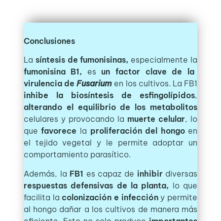
Conclusiones
La
síntesis de fumonisinas,
especialmente la
fumonisina B1,
es
un factor clave de la
virulencia de
Fusarium
en los cultivos. La FB1
inhibe la biosíntesis de esfingolípidos
,
alterando el equilibrio de los metabolitos
celulares y provocando la
muerte celular
, lo
que
favorece
la
proliferación del hongo
en
el tejido vegetal y le permite adoptar un
comportamiento parasítico.
Además, la
FB1
es capaz de
inhibir
diversas
respuestas defensivas de la planta,
lo que
facilita la
colonización e infección
y permite
al hongo dañar a los cultivos de manera más
eficiente. Esto no solo produce
importantes