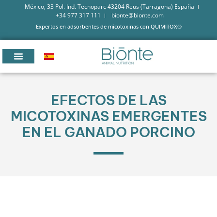
México, 33 Pol. Ind. Tecnoparc 43204 Reus (Tarragona) España
+34 977 317 111
bionte@bionte.com
Expertos en adsorbentes de micotoxinas con QUIMITŌX®
EFECTOS DE LAS
MICOTOXINAS EMERGENTES
EN EL GANADO PORCINO