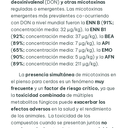
deoxinivalenol
(DON)
y otras micotoxinas
reguladas o emergentes. Las micotoxinas
emergentes más prevalentes co-ocurriendo
con DON a nivel mundial fueron la
ENN B
(
91%;
concentración media: 32 µg/kg), la
ENN B1
(
92%;
concentración media: 37 µg/kg), la
BEA
(
89%;
concentración media: 7 µg/kg), la
API
(
65%;
concentración media: 7 µg/kg), la
EMO
(
90%;
concentración media: 5 µg/kg) y la
AFN
(
89%;
concentración media: 211 µg/kg).
La
presencia simultánea
de micotoxinas en
el pienso para cerdos es un fenómeno
muy
frecuente
y un
factor de riesgo crítico,
ya que
la
toxicidad combinada
de múltiples
metabolitos fúngicos puede
exacerbar los
efectos adversos
en la salud y el rendimiento
de los animales. La toxicidad de los
compuestos cuando se presentan juntos
no