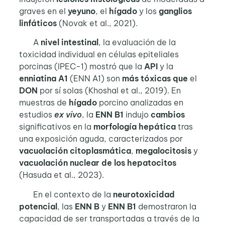
graves en el
yeyuno
, el
hígado
y los
ganglios
linfáticos
(Novak et al., 2021).
A
nivel intestinal
, la evaluación de la
toxicidad individual en células epiteliales
porcinas (IPEC-1) mostró que la
API
y la
enniatina A1
(ENN A1) son
más tóxicas que
el
DON
por sí solas (Khoshal et al., 2019). En
muestras de
hígado
porcino analizadas en
estudios
ex vivo
, la
ENN B1
indujo
cambios
significativos en la
morfología hepática
tras
una exposición aguda, caracterizados por
vacuolación citoplasmática
,
megalocitosis
y
vacuolación nuclear
de los hepatocitos
(Hasuda et al., 2023).
En el contexto de la
neurotoxicidad
potencial
, las
ENN B
y
ENN B1
demostraron la
capacidad de ser transportadas a través de la