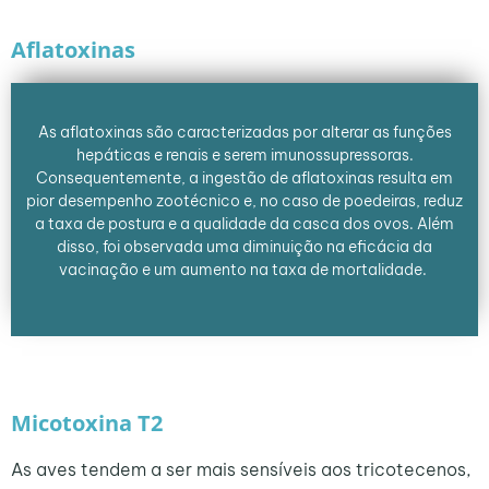
Aflatoxinas
As aflatoxinas são caracterizadas por alterar as funções
hepáticas e renais e serem imunossupressoras.
Consequentemente, a ingestão de aflatoxinas resulta em
pior desempenho zootécnico e, no caso de poedeiras, reduz
a taxa de postura e a qualidade da casca dos ovos. Além
disso, foi observada uma diminuição na eficácia da
vacinação e um aumento na taxa de mortalidade.
Micotoxina T2
As aves tendem a ser mais sensíveis aos tricotecenos,