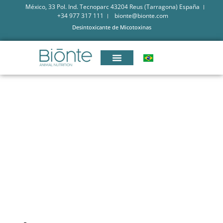
México, 33 Pol. Ind. Tecnoparc 43204 Reus (Tarragona) España
+34 977 317 111
bionte@bionte.com
Desintoxicante de Micotoxinas
CONHECENDO O IMPACTO
DAS MICOTOXINAS NA
AVICULTURA