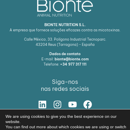
BIONTE NUTRITION S.L.
A empresa que fornece soluções eficazes contra as micotoxinas.
Calle México, 33. Polígono Industrial Tecnoparc.
43204
Reus (Tarragona) - España
Dados de contato
E-mail:
bionte@bionte.com
Telefone:
+34 977 317 111
Siga-nos
nas redes sociais
NOSSA SOLUÇÃO
We are using cookies to give you the best experience on our
website.
© Copyright 2026 BIŌNTE NUTRITION S.L.
You can find out more about which cookies we are using or switch