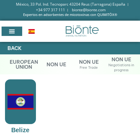
México, 33 Pol. Ind. Tecnoparc 43204 Reus (Tarragona) España
+34 977 317 111
bionte@bionte.com
Expertos en adsorbentes de micotoxinas con QUIMITŌX®
BACK
NON UE
EUROPEAN
NON UE
NON UE
Negotiations in
UNION
Free Trade
progress
Belize