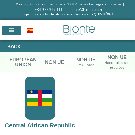
México, 33 Pol. Ind. Tecnoparc 43204 Reus (Tarragona) España
+34 977 317 111
bionte@bionte.com
Expertos en adsorbentes de micotoxinas con QUIMITŌX®
BACK
NON UE
EUROPEAN
NON UE
NON UE
Negotiations in
UNION
Free Trade
progress
Central African Republic