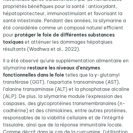
propriétés bénéfiques pour la santé : antioxydant,
hépatoprotecteur, immunostimulant et favorisant la
santé
intestinal
e
. Pendant des années, la silymarine a
été considérée com
me un composé naturel efficient
pour
protéger le foie de différentes substances
toxiques
et atténuer les dommages
hépatqiues
résultants
(Wadhwa et al., 2022).
Il a été observé qu’une supplémentation alimentaire en
silymarine
restaure les niveaux d’enzymes
fonctionnelles dans le foie
telles que la γ-glutamyl
transférase (GGT), l’aspartate transaminase (AST),
l’alanine transaminase (ALT) et la phosphatase alcaline
(ALP). De plus, la silymarine module l’expression des
caspases, des glycoprotéines transmembranaires (n-
cadhérine) et des chimiokines, entre autres protéines,
responsables de la viabilité cellulaire et de l’intégrité
tissulaire, ainsi que de la réponse immunitaire locale.
Comme décrit dans le cas de la curcumine, l’utilisation