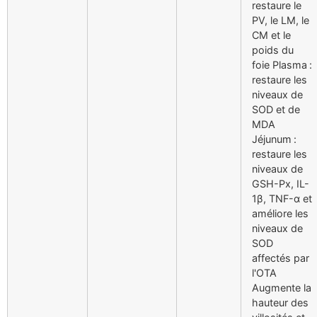
restaure le
PV, le LM, le
CM et le
poids du
foie Plasma :
restaure les
niveaux de
SOD et de
MDA
Jéjunum :
restaure les
niveaux de
GSH-Px, IL-
1β, TNF-α et
améliore les
niveaux de
SOD
affectés par
l'OTA
Augmente la
hauteur des