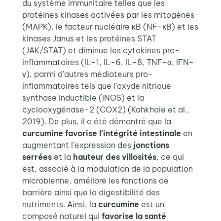
du système immunitaire telles que les
protéines kinases activées par les mitogènes
(MAPK), le facteur nucléaire ᴋB (NF-ᴋB) et les
kinases Janus et les protéines STAT
(JAK/STAT) et diminue les cytokines pro-
inflammatoires (IL-1, IL-6, IL-8, TNF-α, IFN-
γ), parmi d’autres médiateurs pro-
inflammatoires tels que l’oxyde nitrique
synthase inductible (iNOS) et la
cyclooxygénase-2 (COX2) (Kahkhaie et al.,
2019). De plus, il a été démontré que la
curcumine favorise l’intégrité intestinale
en
augmentant l’expression des
jonctions
serrées
et la
hauteur des villosités
, ce qui
est
, associé à la modulation de la population
microbienne, améliore les fonctions de
barrière ainsi que la digestibilité des
nutriments. Ainsi, la
curcumine
est un
composé naturel qui
favorise la santé