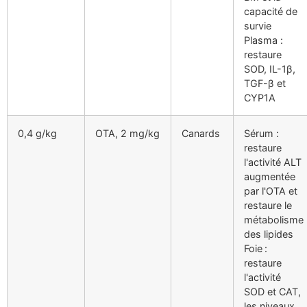
capacité de
survie
Plasma :
restaure
SOD, IL-1β,
TGF-β et
CYP1A
0,4 g/kg
OTA, 2 mg/kg
Canards
Sérum :
restaure
l'activité ALT
augmentée
par l'OTA et
restaure le
métabolisme
des lipides
Foie :
restaure
l'activité
SOD et CAT,
les niveaux