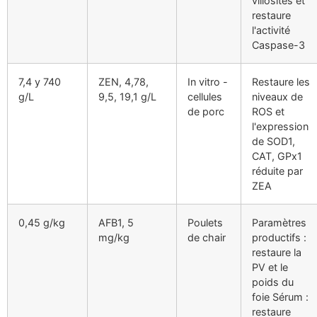
villosités et
restaure
l'activité
Caspase-3
7,4 y 740
ZEN, 4,78,
In vitro -
Restaure les
g/L
9,5, 19,1 g/L
cellules
niveaux de
de porc
ROS et
l'expression
de SOD1,
CAT, GPx1
réduite par
ZEA
0,45 g/kg
AFB1, 5
Poulets
Paramètres
mg/kg
de chair
productifs :
restaure la
PV et le
poids du
foie Sérum :
restaure