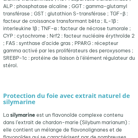
ALP :
phosphatase
alcaline
; GGT : gamma-
glutamyl
transférase
; GST :
glutathion
S-
transférase
; TGF-
β
:
facteur
de
croissance
transformant
bêta
; IL-1
β
:
interleukine
1
β
; TNF-
α
:
facteur
de
nécrose
tumorale
;
CYP :
cytochrome
; Nrf2 :
facteur
nucléaire
érythroïde
2
; FAS :
synthase
d’acide
gras ;
PPARG :
récepteur
gamma activé par les
proliférateurs
des
peroxysomes
;
SREBP-1c :
protéine
de liaison à
l’élément
régulateur
du
stérol
.
Protection du foie avec extrait naturel de
silymarine
La
silymarine
est un flavonoïde complexe contenu
dans l’extrait de chardon-marie (
Silybum marianum
) :
elle contient un mélange de flavonolignanes et de
flavonoïdes qui se caractérisent par de nombreuses