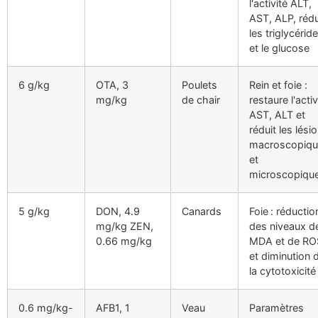
l'activité ALT,
AST, ALP, rédu
les triglycérid
et le glucose
6 g/kg
OTA, 3
Poulets
Rein et foie :
mg/kg
de chair
restaure l'activ
AST, ALT et
réduit les lési
macroscopiqu
et
microscopiqu
5 g/kg
DON, 4.9
Canards
Foie : réductio
mg/kg ZEN,
des niveaux d
0.66 mg/kg
MDA et de RO
et diminution 
la cytotoxicité
0.6 mg/kg-
AFB1, 1
Veau
Paramètres