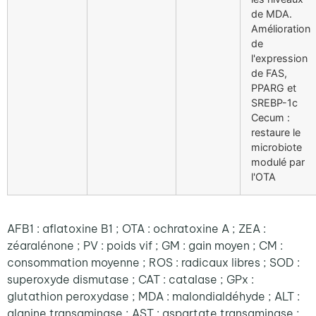
de MDA.
Amélioration
de
l'expression
de FAS,
PPARG et
SREBP-1c
Cecum :
restaure le
microbiote
modulé par
l'OTA
AFB1 :
aflatoxine
B1 ; OTA :
ochratoxine
A ; ZEA :
zéaralénone
; PV :
poids
vif
;
GM :
gain
moyen
; CM :
consommation
moyenne
; ROS :
radicaux
libres ; SOD :
superoxyde
dismutase
; CAT :
catalase
;
GPx
:
glutathion
peroxydase
; MDA :
malondialdéhyde
; ALT :
alanine
transaminase
; AST :
aspartate
transaminase
;