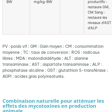
BW
mg/kg-BW
productifs :
restaure GM,
CM Sang :
restaure les
niveaux d'AST
d'ALP
PV :
poids
vif
; GM :
Gain
moyen
; CM :
consommation
moyenne
; TC :
taux
de
conversion
; ROS :
radicaux
libres ; MDA :
malondialdéhyde
; ALT :
alanine
transaminase
; AST :
aspartate
transaminase
; ALP :
phosphatase
alcaline
; GST :
glutathion
S-
transférase
;
AGPI : acides gras
polyinsaturés
.
Combinaison naturelle pour atténuer les
effets des mycotoxines en production
animale