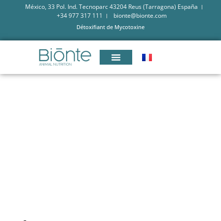
México, 33 Pol. Ind. Tecnoparc 43204 Reus (Tarragona) España
+34 977 317 111
bionte@bionte.com
Détoxifiant de Mycotoxine
CURCUMINE ET SILYMARINE,
COMMENT PEUVENT-ELLES
RÉDUIRE LES EFFETS
NÉGATIFS DES MYCOTOXINES