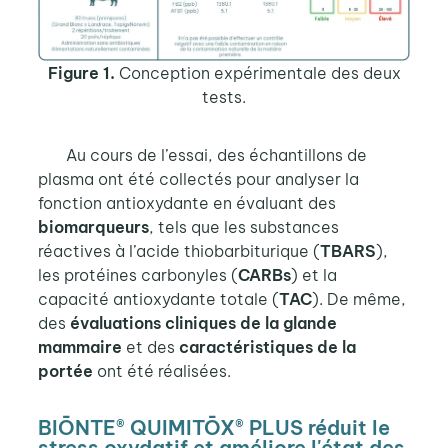
Figure 1.
Conception expérimentale des deux
tests.
Au cours de l’essai, des échantillons de
plasma ont été collectés pour analyser la
fonction antioxydante en évaluant des
biomarqueurs
, tels que les substances
réactives à l’acide thiobarbiturique (
TBARS
),
les protéines carbonyles (
CARBs
) et la
capacité antioxydante totale (
TAC
). De même,
des
évaluations cliniques de la glande
mammaire
et des
caractéristiques de la
portée
ont été réalisées.
BIŌNTE® QUIMITŌX® PLUS réduit le
stress oxydatif et améliore l'état des