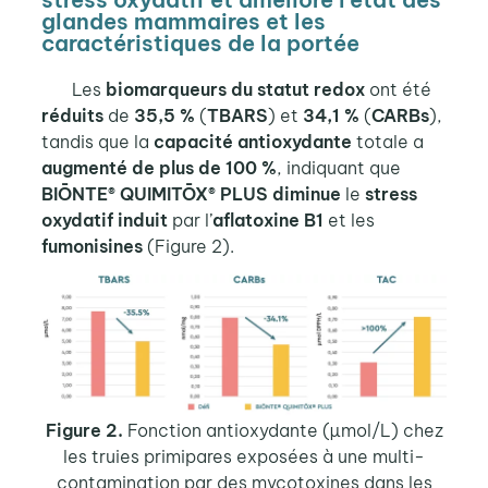
glandes mammaires et les
caractéristiques de la portée
Les
biomarqueurs du statut redox
ont été
réduits
de
35,5 %
(
TBARS
) et
34,1 %
(
CARBs
),
tandis que la
capacité antioxydante
totale a
augmenté de plus de 100 %
, indiquant que
BIŌNTE® QUIMITŌX® PLUS
diminue
le
stress
oxydatif induit
par l’
aflatoxine B1
et les
fumonisines
(Figure 2).
Figure 2.
Fonction antioxydante (µmol/L) chez
les truies primipares
exposées à une multi-
contamination par des mycotoxines dans les