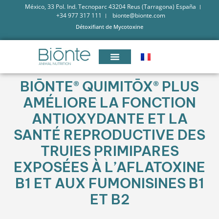
México, 33 Pol. Ind. Tecnoparc 43204 Reus (Tarragona) España
+34 977 317 111
bionte@bionte.com
Détoxifiant de Mycotoxine
BIŌNTE® QUIMITŌX® PLUS
AMÉLIORE LA FONCTION
ANTIOXYDANTE ET LA
SANTÉ REPRODUCTIVE DES
TRUIES PRIMIPARES
EXPOSÉES À L’AFLATOXINE
B1 ET AUX FUMONISINES B1
ET B2