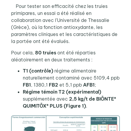
Pour tester son efficacité chez les truies
primipares, un essai a été réalisé en
collaboration avec l’Université de Thessalie
(Grèce), où la fonction antioxydante, les
paramètres cliniques et les caractéristiques de
la portée ont été évalués.
Pour cela,
80 truies
ont été réparties
aléatoirement en deux traitements :
T1 (contrôle)
régime alimentaire
naturellement contaminé avec 5109,4 ppb
FB1
, 1380,1
FB2
et 5,1 ppb
AFB1
;
Régime témoin T2 (expérimental)
supplémentée avec
2,5 kg/t de BIŌNTE®
QUIMITŌX® PLUS
(Figure 1)
.