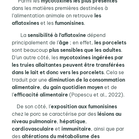
Parmi les
mycotoxines les plus présentes
dans les matières premières destinées à
l’alimentation animale on retrouve
les
aflatoxines
et les
fumonisines
.
La
sensibilité à l’aflatoxine
dépend
principalement de l’
âge
; en effet,
les
porcelets
sont beaucoup
plus sensibles que les adultes
.
D’un autre côté, les
mycotoxines ingérées par
les truies allaitantes peuvent être transférées
dans le lait
et donc vers les porcelets
. Cela se
traduit par une
diminution de la consommation
alimentaire
,
du gain quotidien moyen
et de
l’
efficacité alimentaire
(Popescu et al., 2022).
De son côté, l’
exposition aux fumonisines
chez le porc se caractérise par des
lésions au
niveau pulmonaire
,
hépatique
,
cardiovasculaire
et
immunitaire
, ainsi que par
des
altérations du métabolisme des