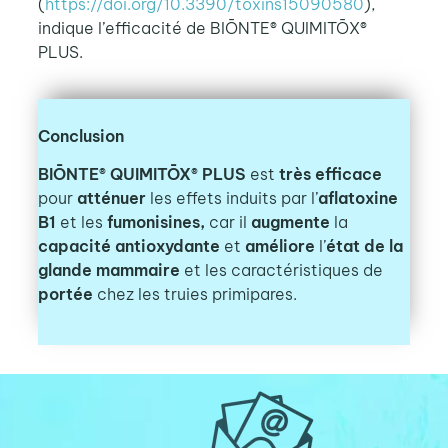
(
https://doi.org/10.3390/toxins15090580
),
indique l’efficacité de BIŌNTE® QUIMITŌX®
PLUS.
Conclusion
BIŌNTE® QUIMITŌX® PLUS
est
très efficace
pour
atténuer
les effets induits par l’
aflatoxine
B1
et les
fumonisines,
car il
augmente
la
capacité antioxydante
et
améliore
l’
état de la
glande mammaire
et les caractéristiques de
portée
chez les truies primipares.