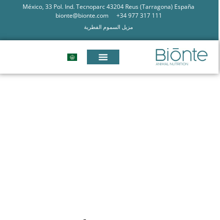
México, 33 Pol. Ind. Tecnoparc 43204 Reus (Tarragona) España
bionte@bionte.com
+34 977 317 111
مزيل السموم الفطرية
BIŌNTE® QUIMITŌX® LIVŌX®،
حل سائل عن طريق مياه الشرب
لمواجهة الآثار الجانبية للسموم
الفطرية