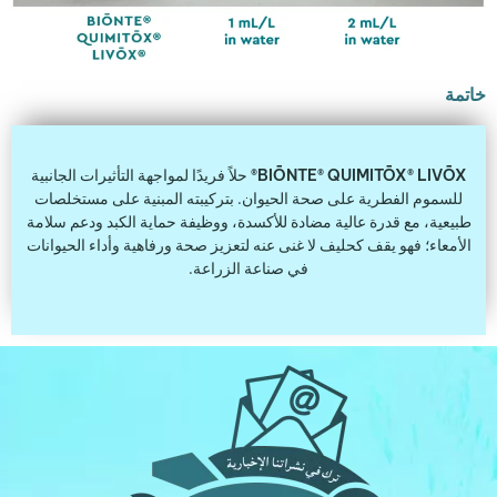
خاتمة
BIŌNTE® QUIMITŌX® LIVŌX®
حلاً فريدًا لمواجهة التأثيرات الجانبية
للسموم الفطرية على صحة الحيوان. بتركيبته المبنية على مستخلصات
طبيعية، مع قدرة عالية مضادة للأكسدة، ووظيفة حماية الكبد ودعم سلامة
الأمعاء؛ فهو يقف كحليف لا غنى عنه لتعزيز صحة ورفاهية وأداء الحيوانات
في صناعة الزراعة.