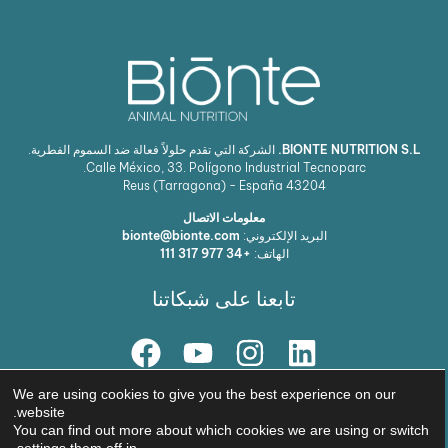
BIONTE NUTRITION S.L.
الشركة التي تقدم حلولاً فعالة ضد السموم الفطرية.
Calle México, 33. Polígono Industrial Tecnoparc.
Reus (Tarragona) - España
43204
معلومات الاتصال
البريد الإلكتروني:
bionte@bionte.com
الهاتف:
+34 977 317 111
تابعنا على شبكاتنا
حلنا
We are using cookies to give you the best experience on our
website.
© Copyright 2026 BIŌNTE NUTRITION S.L.
You can find out more about which cookies we are using or switch