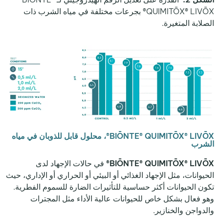
QUIMITŌX® LIVŌX® بجرعات مختلفة في مياه الشرب ذات
الصلابة المتغيرة.
BIŌNTE® QUIMITŌX® LIVŌX®، محلول قابل للذوبان في مياه
الشرب
BIŌNTE® QUIMITŌX® LIVŌX®
في حالات الإجهاد لدى
الحيوانات، مثل الإجهاد الغذائي أو البيئي أو الحراري أو الإداري، حيث
تكون الحيوانات أكثر حساسية للتأثيرات الضارة للسموم الفطرية.
وهو فعال بشكل خاص للحيوانات عالية الأداء مثل المجترات
والدواجن والخنازير.