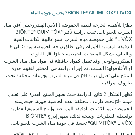
BIŌNTE® QUIMITŌX® LIVŌX® يحسن جودة الماء
نظرًا للأهمية
الحرجة لقيمة الحموضة (
الأس الهيدروجيني )في مياه
الشرب للحيوانات، تمت دراسة تأثير BIŌNTE® QUIMITŌX®
LIVŌX® على حموضة مياه الشرب. تنمو غالبية الكائنات الحية
الدقيقة المسببة للأمراض في نطاق درجة الحموضة من 5 إلى 8 .
وبالتالي، تشكل المنتجات الحمضية خطرًا أقل للتلوث
الميكروبيولوجي وقد تعمل كمواد حافظة في مواد مثل مياه الشرب
أو الأعلافولهذا السبب، تم إجراء دراسة في المختبر لتقييم قدرة
المنتج على تعديل قيمة pH في مياه الشرب بجرعات مختلفة تحت
ظروف مراقبة.
يُظهر الشكل 2 نتائج الدراسة حيث يظهر المنتج القدرة على تقليل
قيمة pH تحت ظروف مختلفة. هذه الخاصية حيوية، حيث يمنع
الحموضة نمو الكائنات الدقيقة الممرضة وإنتاج السموم الفطرية
بواسطة الفطريات. ونتيجة لذلك، يظهر إدراج BIŌNTE®
QUIMITŌX® LIVŌX® تحسنًا في جودة مياه الشرب للحيوانات.
الشكل 2.
القدرة على تعديل الرقم الهيدروجيني لـ BIŌNTE®