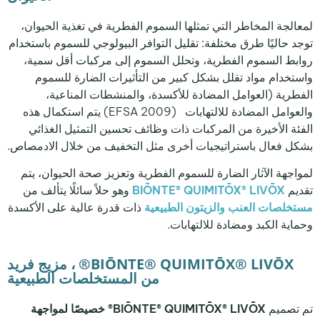
لمعالجة المخاطر التي تمثلها السموم الفطرية في تغذية الحيوان،
توجد حاليًا طرق مختلفة: تقليل التوافر البيولوجي للسموم باستخدام
روابط السموم الفطرية، وتحلل السموم إلى مركبات أقل سمية،
واستخدام مواد تقلل بشكل كبير من التأثيرات الضارة للسموم
الفطرية (العوامل المضادة للأكسدة، والمنشطات المناعية،
والعوامل المضادة للالتهابات (EFSA 2009) يتم استكمال هذه
الفئة الأخيرة من المركبات ذات وظائف تحسين التمثيل الغذائي
بشكل فعال باستراتيجيات أخرى مثل
التخفيف من خلال الادمصاص.
لمواجهة الآثار الضارة للسموم الفطرية وتعزيز صحة الحيوان، يتم
تقديم
BIŌNTE® QUIMITŌX® LIVŌX
وهو حلاً سائلًا يتألف من
مستخلصات العنب والزيتون الطبيعية
ذات قدرة عالية على الأكسدة
وحماية الكبد ومضادة للالتهابات.
BIŌNTE® QUIMITŌX® LIVŌX® ، مزيج فريد
من المستخلصات الطبيعية
تم تصميم
BIŌNTE® QUIMITŌX® LIVŌX® خصيصًا لمواجهة