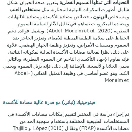
التحديات التي تمثلها السموم الفطرية
وتعزيز صحة الحيوان بشكل
شامل. أظهرت المكونات النباتية المختارة، مثل
مستخلص العنب
ومستخلص
الزيتون
، خصائص مضادة للأكسدة ومضادة للالتهابات
ومضادة للميكروبات تساهم في تقليل الآثار السلبية للسموم
الفطرية (Abdel-Moneim et al., 2020). وتشمل فوائده دعم
الحفاظ على سلامة الطبقةالمبطنة للأمعاء، وتعزيز الحاجز ضد
السموم ومسببات الأمراض، وتعزيز وظيفة الجهاز الهضمي. علاوة
على ذلك، نظرًا لفعالية مضادات الأكسدة العالية لمكوناته النباتية،
فإنه يقاوم الإجهاد التأكسدي الناجم عن السموم الفطرية، وبالتالي
يحمي الخلايا والأنسجة. بالإضافة إلى ذلك، فإنه يزيل السموم ويحمي
الكبد، وهو عضو أساسي في وظيفة التمثيل الغذائي (Abdel-
Moneim et
فيتوجينيك (نباتي) مع قدرة عالية مضادة للأكسدة
تم إجراء دراسة في المختبر
لتقييم إمكانات مضادات الأكسدة في
المستخلصات الطبيعية المختلفة باستخدام منهجية الحد من
مضادات الأكسدة (FRAP) وفقًا ل López (2016) و Trujillo