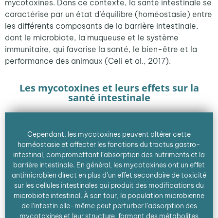
mycotoxines. Dans ce contexte, la santé intestinale se
caractérise par un état d’équilibre (homéostasie) entre
les différents composants de la barrière intestinale,
dont le microbiote, la muqueuse et le système
immunitaire, qui favorise la santé, le bien-être et la
performance des animaux (Celi et al., 2017).
Les mycotoxines et leurs effets sur la
santé intestinale
Cependant, les mycotoxines peuvent altérer cette
homéostasie et affecter les fonctions du tractus gastro-
intestinal, compromettant l’absorption des nutriments et la
barrière intestinale. En général, les mycotoxines ont un effet
antimicrobien direct en plus d’un effet secondaire de toxicité
sur les cellules intestinales qui produit des modifications du
microbiote intestinal. À son tour, la population microbienne
de l’intestin elle-même peut perturber l’adsorption des
mycotoxines et leur structure, formant des métabolites