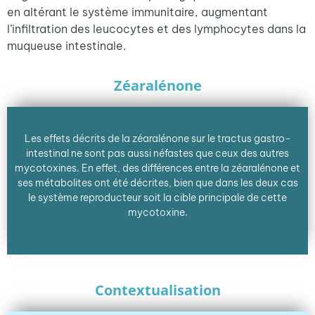
en altérant le système immunitaire, augmentant
l’infiltration des leucocytes et des lymphocytes dans la
muqueuse intestinale.
Zéaralénone
Les effets décrits de la zéaralénone sur le tractus gastro-
intestinal ne sont pas aussi néfastes que ceux des autres
mycotoxines. En effet, des différences entre la zéaralénone et
ses métabolites ont été décrites, bien que dans les deux cas
le système reproducteur soit la cible principale de cette
mycotoxine.
Contextualisation