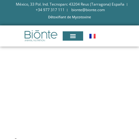
México, 33 Pol. Ind. Tecnoparc 43204 Reus (Tarragona) España
+34 977 317 111
bionte@bionte.com
Détoxifiant de Mycotoxine
EFFET DES MYCOTOXINES
SUR LA SANTÉ INTESTINALE