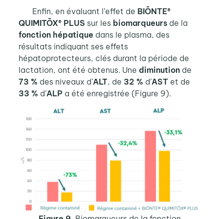
Enfin, en évaluant l’effet de
BIŌNTE®
QUIMITŌX® PLUS
sur les
biomarqueurs
de la
fonction hépatique
dans le plasma, des
résultats indiquant ses effets
hépatoprotecteurs, clés durant la période de
lactation, ont été obtenus. Une
diminution
de
73 %
des niveaux d’
ALT
, de
32 %
d’
AST
et de
33 %
d’
ALP
a été enregistrée (Figure 9).
Figure 9.
Biomarqueurs de la fonction