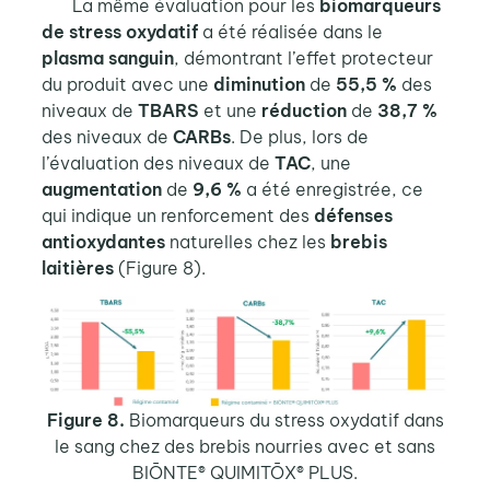
La même évaluation pour les
biomarqueurs
de stress oxydatif
a été réalisée dans le
plasma sanguin
, démontrant l’effet protecteur
du produit avec une
diminution
de
55,5 %
des
niveaux de
TBARS
et une
réduction
de
38,7 %
des niveaux de
CARBs
. De plus, lors de
l’évaluation des niveaux de
TAC
, une
augmentation
de
9,6 %
a été enregistrée, ce
qui indique un renforcement des
défenses
antioxydantes
naturelles chez les
brebis
laitières
(Figure 8).
Figure 8.
Biomarqueurs du stress oxydatif dans
le sang chez des brebis nourries avec et sans
BIŌNTE® QUIMITŌX® PLUS
.