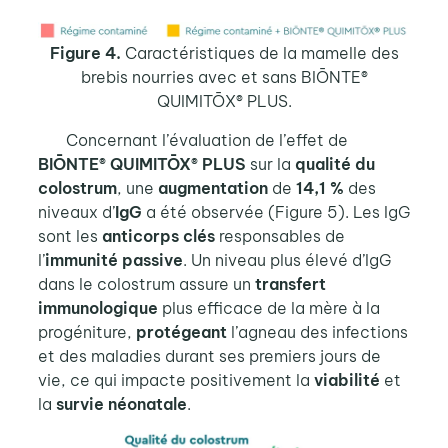
Figure 4.
Caractéristiques de la mamelle des
brebis nourries avec et sans
BIŌNTE®
QUIMITŌX® PLUS.
Concernant l’évaluation de l’effet de
BIŌNTE® QUIMITŌX® PLUS
sur la
qualité du
colostrum
, une
augmentation
de
14,1 %
des
niveaux d’
IgG
a été observée (Figure 5). Les IgG
sont les
anticorps clés
responsables de
l’
immunité passive
. Un niveau plus élevé d’IgG
dans le colostrum assure un
transfert
immunologique
plus efficace de la mère à la
progéniture,
protégeant
l’agneau des infections
et des maladies durant ses premiers jours de
vie, ce qui impacte positivement la
viabilité
et
la
survie néonatale
.