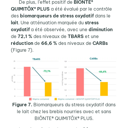
De plus, l’effet positif de
BIŌNTE®
QUIMITŌX® PLUS
a été évalué par le contrôle
des
biomarqueurs de stress oxydatif
dans le
lait
. Une atténuation marquée du
stress
oxydatif
a été observée, avec une
diminution
de
72,1 %
des niveaux de
TBARS
et une
réduction
de
66,6 %
des niveaux de
CARBs
(Figure 7).
Figure 7.
Biomarqueurs du stress oxydatif dans
le lait chez les brebis nourries avec et sans
BIŌNTE® QUIMITŌX® PLUS
.