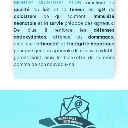
BIŌNTE® QUIMITŌX® PLUS
améliore la
qualité
du
lait
et la
teneur
en
IgG
du
colostrum
, ce qui soutient l’
immunité
néonatale
et la
survie
précoce des agneaux.
De plus, il renforce les
défenses
antioxydantes
, atténue les
dommages
,
améliore l’
efficacité
et l’
intégrité hépatique
pour une gestion optimale du stress oxydatif,
garantissant ainsi le bien-être de la mère
comme de son nouveau-né.