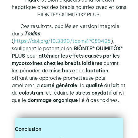
hépatique chez des brebis nourries avec et sans
BIŌNTE® QUIMITŌX® PLUS.
Ces résultats, publiés en version intégrale
dans
Toxins
(
https://doi.org/10.3390/toxins17080425
),
soulignent le potentiel de
BIŌNTE® QUIMITŌX®
PLUS
pour
atténuer les effets causés par les
mycotoxines chez les brebis laitières
durant
les périodes de
mise bas
et de
lactation
,
offrant une approche prometteuse pour
améliorer la
santé générale
, la
qualité
du
lait
et
du
colostrum
, et réduire le
stress oxydatif
ainsi
que le
dommage organique
lié à ces toxines.
Conclusion