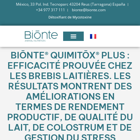
México, 33 Pol. Ind. Tecnoparc 43204 Reus (Tarragona) España
+34 977 317 111
bionte@bionte.com
Détoxifiant de Mycotoxine
BIŌNTE® QUIMITŌX® PLUS :
EFFICACITÉ PROUVÉE CHEZ
LES BREBIS LAITIÈRES. LES
RÉSULTATS MONTRENT DES
AMÉLIORATIONS EN
TERMES DE RENDEMENT
PRODUCTIF, DE QUALITÉ DU
LAIT, DE COLOSTRUM ET DE
GESTION DU STRESS