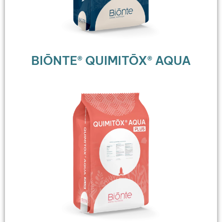
BIŌNTE® QUIMITŌX® AQUA