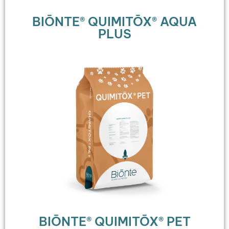
BIŌNTE® QUIMITŌX® AQUA
PLUS
BIŌNTE® QUIMITŌX® PET