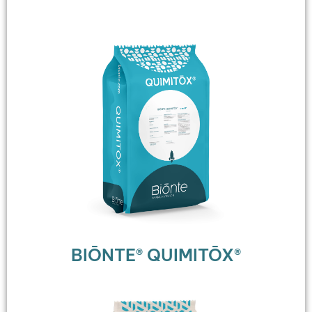
BIŌNTE® QUIMITŌX®