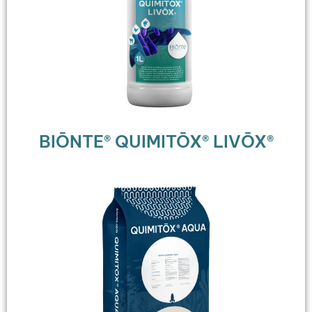
BIŌNTE® QUIMITŌX® LIVŌX®