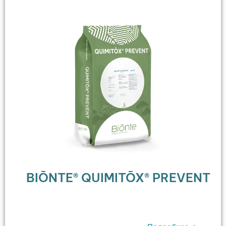
BIŌNTE® QUIMITŌX® PREVENT