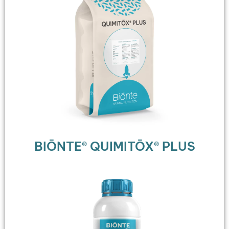
BIŌNTE® QUIMITŌX® PLUS