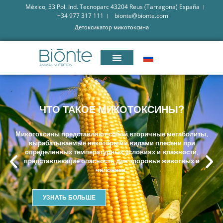
México, 33 Pol. Ind. Tecnoparc 43204 Reus (Tarragona) España
+34 977 317 111
bionte@bionte.com
Детоксикатор микотоксина
ЧТО ТАКОЕ МИКОТОКСИНЫ?
Микотоксины представляют собой вторичные метаболиты,
вырабатываемые некоторыми видами плесени при
определенных температурных условиях и влажности,
представляющие опасность для здоровья животных и
человека.
УЗНАТЬ БОЛЬШЕ