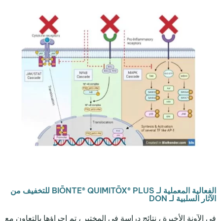
الفعالية المعملية لـ BIŌNTE® QUIMITŌX® PLUS للتخفيف من
الآثار السلبية لـ DON
في الآونة الأخيرة ، نتائج دراسة في المختبر ، تم إجراؤها بالتعاون مع