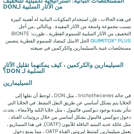
المستخلصات النباتية: استراتيجية تكميلية للتخفيف
من الآثار السلبية لـDON
في هذه الحالات ، فإن استخدام المكونات النباتية له أهمية كبيرة
بسبب مجموعة واسعة من الآثار المفيدة . وبالتالي ،من أجل
التخفيف من الآثار السلبية للسموم الفطرية ، طورتBIONTE :
QUIMITOX® PLUS
الحل الامثل كمضاد للسموم الفطرية يتضمن
مستخلصات غنية بالسيليمارين والكركمين في صيغته.
السيليمارين والكركمين ، كيف يمكنهما تقليل الآثار
السلبية لـ DON؟
السيليمارين
في حالة trichothecenes ، مثل DON ، لوحظ أن نقلها إلى
الخلايا يتم بشكل أساسي عن طريق النقل النشط. في الخلايا التي
تتأثر بشدة بوجود ديوكسي فالينول ، مثل خلايا الكبد والأمعاء ، يحدث
دخول ديوكسي فالينول بشكل أساسي من خلال بروتينات القناة ،
مثل عائلة عديد الببتيد الناقلة للأنيون (OATP). في هذا السيناريو ،
يعمل سيليمارين كمثبط لبروتين القناة OATP ، مما يمنع دخول