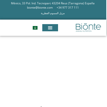
México, 33 Pol. Ind. Tecnoparc 43204 Reus (Tarragona) España
bionte@bionte.com
+34 977 317 111
مزيل السموم الفطرية
التخفيف من الإجهاد التأكسدي ،
استراتيجية رئيسية للتخفيف من تأثير
الديوكسينيفالينول ( DON) على صحة
الحيوان