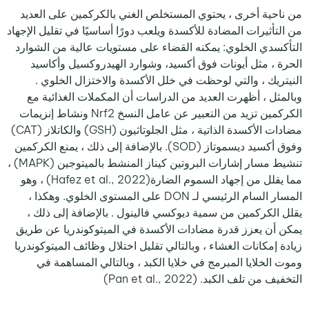
من ناحية أخرى ، يحتوي المستخلص الغني بالكركمين على العديد
من التأثيرات المضادة للأكسدة ويلعب دورًا أساسيًا في تقليل الإجهاد
التأكسدي الخلوي: يمكنه القضاء على مستويات عالية من الشوارد
الحرة ، مثل أيونات فوق أكسيد، وشوارد الهيدروكسيل وأكاسيد
النيتريك ، والتي لوحظت في خلل الأكسدة والاختزال الخلوي .
وبالمثل ، أظهرت العديد من الدراسات أن المكملات الغذائية مع
الكركمين تزيد من التعبير عن عامل النسخ Nrf2 ونشاط إنزيمات
مضادات الأكسدة الذاتية ، مثل الجلوتاثيون (GSH) والكاتلاز (CAT)
وفوق أكسيد ديسموتاز (SOD). بالإضافة إلى ذلك ، يمنع الكركمين
تنشيط مسار إشارات البروتين كيناز المنشط بالميتوجين (MAPK) ،
مما يقلل من إجهاد السموم الضارة(Hafez et al., 2022) ، وهو
المسار السام الرئيسي لـ DON على المستوى الخلوي. وهكذا ،
يقلل الكركمين من سمية ديوكسي فالينول . بالإضافة إلى ذلك ،
يمكن أن يعزز قدرة مضادات الأكسدة في الميتوكوندريا عن طريق
زيادة إمكانات الغشاء ، وبالتالي تقليل اختلال وظائف الميتوكوندريا
وموت الخلايا المبرمج في خلايا الكبد ، وبالتالي المساهمة في
التخفيف من تلف الكبد. (Pan et al., 2022)