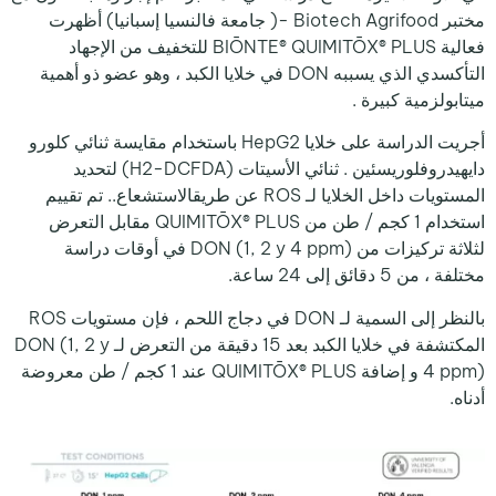
مختبر Biotech Agrifood -( جامعة فالنسيا إسبانيا) أظهرت
فعالية BIŌNTE® QUIMITŌX® PLUS للتخفيف من الإجهاد
التأكسدي الذي يسببه DON في خلايا الكبد ، وهو عضو ذو أهمية
ميتابولزمية كبيرة .
أجريت الدراسة على خلايا HepG2 باستخدام مقايسة ثنائي كلورو
دايهيدروفلوريسئين . ثنائي الأسيتات (H2-DCFDA) لتحديد
المستويات داخل الخلايا لـ ROS عن طريقالاستشعاع.. تم تقييم
استخدام 1 كجم / طن من QUIMITŌX® PLUS مقابل التعرض
لثلاثة تركيزات من DON (1, 2 y 4 ppm) في أوقات دراسة
مختلفة ، من 5 دقائق إلى 24 ساعة.
بالنظر إلى السمية لـ DON في دجاج اللحم ، فإن مستويات ROS
المكتشفة في خلايا الكبد بعد 15 دقيقة من التعرض لـ DON (1, 2 y
4 ppm) و إضافة QUIMITŌX® PLUS عند 1 كجم / طن معروضة
أدناه.