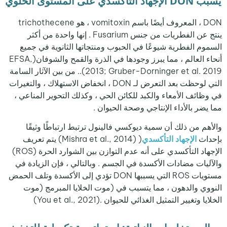
يسبب DON الإجهاد التأكسدي على المستوى الخلوي
DON ، المعروف أيضًا باسم vomitoxin ، هو trichothecene
ينتج عن الفطريات من جنس Fusarium . إنها واحدة من أكثر
السموم الفطرية شيوعًا في الحبوب ومنتجاتها الثانوية في جميع
أنحاء العالم ، مما يبرز وجودها في الذرة والقمح والشوفان(EFSA,
2013; Gruber-Dorninger et al. 2019).. من بين الآثار السامة
التي لوحظت بعد التعرض لـ DON ، انخفاض الاستهلاك ، والتغيرات
في وظائف الأمعاء والكبد للكائن الحي ، وكذلك التحوير المناعي ،
مما يضر بالأداء الإنتاجي وصحة الحيوان .
والأهم من ذلك أن سمية ديوكسي فالينول ترتبط ارتباطًا وثيقًا
بإحداث
الإجهاد التأكسدي
( (Mishra et al., 2014) يتم تعريف
الإجهاد التأكسدي على أنه عدم التوازن بين الشوارد الحرة (ROS)
والآليات مضادات الأكسدة في الجسم . وبالتالي ، فإن الزيادة في
مستويات ROS التي يسببها DON تؤدي إلى الأكسدة وتلف الحمض
النووي والدهون ، مما يتسبب في (موت الخلايا المبرمج (موت
الخلايا وتغيير التمثيل الغذائي للحيوان .(You et al., 2021)