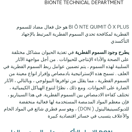
BIŌNTE TECHNICAL DEPARTMENT
BI Ō NTE QUIMIT Ō X PLUS هو حل فعال مضاد للسموم
الفطرية لمكافحة تحدي السموم الفطرية المرتبط بالإجهاد
التأكسدي
يطرح وجود السموم الفطرية
في تغذية الحيوان مشاكل مختلفة
على الصحة والأداء الإنتاجي للحيوانات . من أجل مواجهة الآثار
السلبية لهذه السموم ، يتم تضمين عوامل ربط السموم الفطرية في
العلف . تسمح هذه الإستراتيجية بادمصاص وإفراز انواع معينة من
السموم الفطرية ، مما يقلل من توافرها البيولوجي ، وبالتالي ، الآثار
الضارة على الحيوانات. ومع ذلك ، نظرًا لتنوع الهياكل الكيميائية ،
تختلف كفاءة الادمصاص بين السموم الفطرية. في هذا السيناريو ،
فإن معظم المواد المدمصة المستخدمة لها فعالية منخفضة
للديوكسينيفالينول ( DON) ، وهو سم فطري شائع في المواد الخام
والأعلاف يتسبب في خسائر اقتصادية كبيرة