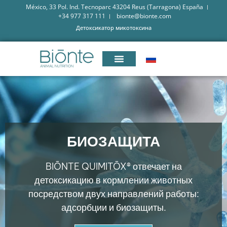
México, 33 Pol. Ind. Tecnoparc 43204 Reus (Tarragona) España
+34 977 317 111
bionte@bionte.com
Детоксикатор микотоксина
БИОЗАЩИТА
BIŌNTE QUIMITŌX® отвечает на
детоксикацию в кормлении животных
посредством двух направлений работы:
адсорбции и биозащиты.