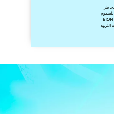
خاطر
 للسموم
 BIŌNTE®
عة الثروة