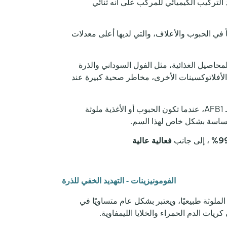
التركيب الكيميائي للمركب على أنه ثنائي
التلوث شيوعاً في الحبوب والأعلاف، والتي لديها أعلى معدلات
حاصيل الغذائية، مثل الفول السوداني والذرة
وخاصة في المناطق الدافئة والرطبة حيث يكون نمو العفن أكثر انتشارا. يشكل الأفلاتوكسين G2، مثل الأفلاتوكسينات الأخرى، مخاطر صحية كبيرة عند
، وهو يمثل بادئ لـ AFB1، عندما تكون الحبوب أو الأغذية ملوثة
 حساسة بشكل خاص لهذا السم.
، إلى جانب
فعالية عالية
الفومونيزينات - التهديد الخفي للذرة
الة FB1، ويمكن أن يتواجد هذا السم بنسبة 30% تقريبًا من FB1 في الذرة الملوثة طبيعيًا، ويعتبر بشكل عام متساويًا في