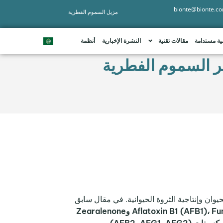
bionte@bionte.c
مزيل السموم الفطرية
ية مستدامة
مقالات تقنية
النشرة الإخبارية
أنظمة
وان من خطر السموم الفطرية
ان وإنتاجية الثروة الحيوانية. في مقال سابق
Aflatoxin B1 (AFB1)، Fumonisin B1 (FB1)، T-2 Mycotoxin (T-2)، Ochratoxin A (OTA) وZearalenone