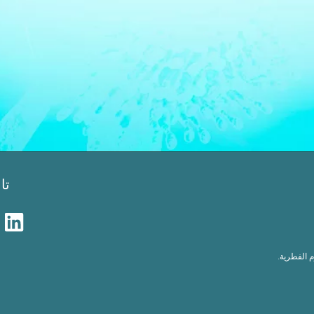
تا
م الفطرية.