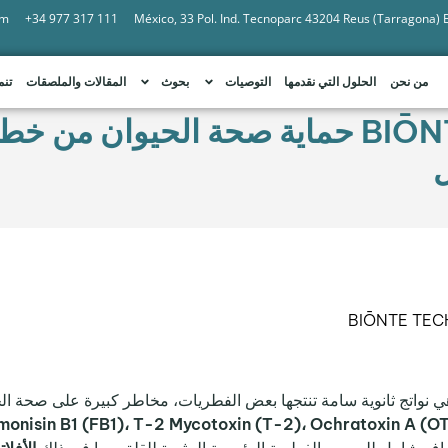
om
+34 977 317 111
México, 33 Pol. Ind. Tecnoparc 43204 Reus (Tarragona)
من نحن
الحلول التي نقدمها
التوصيات
بحوث
المقالات والملصقات
تنم
:BIŌNTE® QUIMITŌX® PLUS حماية صحة الحي
ل
BIŌNTE TEC
 نواتج ثانوية سامة تنتجها بعض الفطريات، مخاطر كبيرة على صحة الحيو