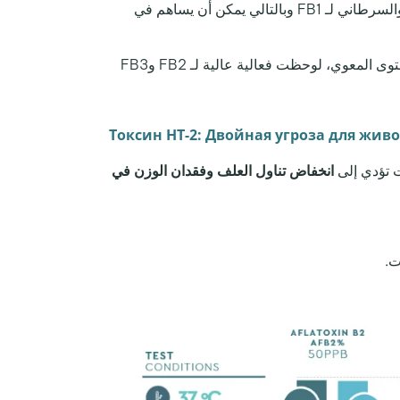
: يمثل هذا السم أقل سمية من هذه المجموعة، على الرغم من أنه يحاكي بشكل وثيق النشاط السمي والسرطاني لـ FB1 وبالتالي يمكن أن يساهم في
على المستوى المعوي، لوحظت فعالية عالية لـ FB2 وFB3
Токсин HT-2: Двойная угроза для жив
ت تؤدي إلى
انخفاض تناول العلف وفقدان الوزن في
ت.