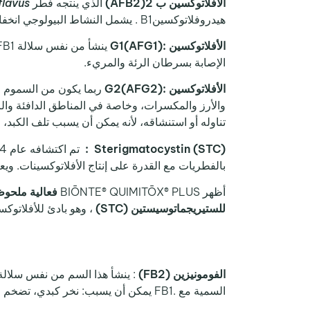
الأفلاتوكسين ب 2(AFB2)
الذي ينتجه فطر
flavus،
هيدروفلاتوكسينB1 . يشمل النشاط البيولوجي انخفاض نمو الكبد وحجم ومدى تضخم القناة الصفراوية.
الأفلاتوكسين :(AFG1)G1
الإصابة بسرطان الرئة والمريء.
الأفلاتوكسين :(AFG2)G2
ربما يكون من السموم ا
تناوله أو استنشاقه، لأنه يمكن أن يسبب تلف الكبد، و
Sterigmatocystin (STC) :
تم اكتشافه عام 1954، ويتم إنتاجه بواسطة
بالفطريات مع القدرة على إنتاج الأفلاتوكسينات. 
أظهر BIŌNTE® QUIMITŌX® PLUS
فعالية ملحوظ
للستيريجماتوسيستين (STC)
، وهو بادئ للأفلاتوكسي
الفومونيزين (FB2)
السمية مع .FB1 يمكن أن يسبب: نخر كبدي، تضخم القنوات الصفراوية، ضمور قشرة الغدة الثيموس وتأثير سام للخلايا على كريات الدم الحمراء والخلايا الليمفاوية.