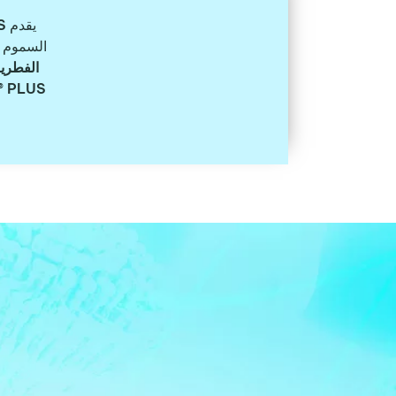
يقدم
US
السموم ا
الفطري