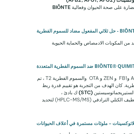
ات (AFB2, AFG1, AFG2)
الضارة على صحة الحيوان وفعالية
BIŌNTE
لسموم الفطرية
د من المكونات الادمصاص والحماية الحيوية
، حيث أظهر BIŌNTE® QUIMITOX® PLUS قدرة ربط تصل إلى 99% لـ AFB1 وFB1 و ZEN و OTA والسموم الفطرية T2 ، تم
م الفطرية. كان الهدف من التجربة هو تقييم قدرة ربط
لستيريجماتوسيستين
(STC)
ك بادئ ،
تم استخدام التحليل اللوني السائل عالي الضغط مع قياس الطيف الكتلي الترادفي (HPLC-MS/MS) لتحديد
لاتوكسينات – ملوثات مستمرة في أعلاف الحيوانات