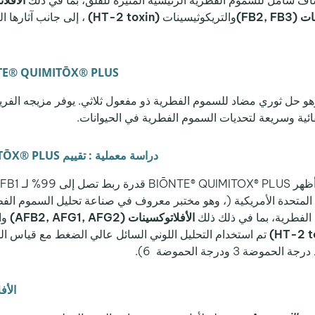
شاف شامل للسموم الفطرية الرئيسية المثيرة للقلق، بما في ذلك
الأفلاتوكسين
FB2, F)
والتريكوثيسينات
(HT-2 toxin)
، إلى جانب آثارها 
BIŌNTE® QUIMITŌX® PLUS - حل ثلاثي المفعول مضاد ل
هو حل ثوري مضاد للسموم الفطرية ذو مفعول ثلاثي. يوفر مزيجه الفري
قائية وسريعة لتحديات السموم الفطرية في الحيوانات.
دراسة معملية : تقييم BIŌNTE® QUIMITŌX® PLUS ضد السموم الفطرية المتعددة
Tril) الولايات المتحدة الأمريكية (، وهو مختبر معروف في صناعة تحليل السمو
الأفلاتوكسينات (AFB2, AFG1, AFG2)
وا
3 ودرجة الحموضة 6).
الأف