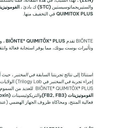
(ZEN) .
لهذا السبب، في هذه المقالة، قمنا باستك
والستيريجماتوسيستين
(STC)
ك بادئ ،
الفومونيزينات (B3
QUIMITOX PLUS
في التخفيف منها.
BIŌNTE تقدم
BIŌNTE® QUIMITŌX® PLUS
، و
وتأثيرات بوست بيوتك، مما يوفر استجابة فعالة وانت
استنادًا إلى نتائج تجربتنا السابقة
في المختبر
إجراء تجربة
في المختبر
في ogy Lab
BIŌNTE® QUIMITŌX® PLUS للعديد من السموم الفطرية، بما في ذلك ذلك
الفومونيزينات (FB2, FB3)
والتريكوثيسينات
(HT-2 toxin)
فعالية المنتج، ومحاكاة ظروف الجهاز الهضمي (عند درجة الحموضة 