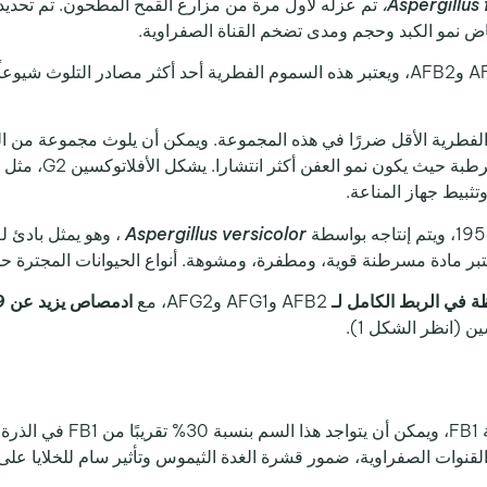
Aspergillus 
تم عزله لأول مرة من مزارع القمح المطحون. تم تحديد 
ينشأ من نفس سلالة AFB1 وAFB2، ويعتبر هذه السموم الفطرية أحد أكثر مصادر 
لفطرية الأقل ضررًا في هذه المجموعة. ويمكن أن يلوث مجموعة من الم
والأرز والمكسرات، 
تثبيط جهاز المناعة.
Aspergillus versicolor
ويعتبر مادة مسرطنة قوية، ومطفرة، ومشوهة. أنواع الحيوانات المجترة
ة في الربط الكامل لـ
AFB2 وAFG1 وAFG2، مع
ادمصاص يزيد عن 99%
ن (انظر الشكل 1).
: ينشأ هذا السم من نفس سل