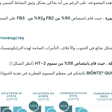
بيرة
، حيث قام بامتصاص
90% من FB2 و92% من
.
FB3
отноводству
شكل شائع في الحبوب والأعلاف. التأثيرات السامة لهذه الترايكوثيسينا
ظة
،
حيث قام بامتصاص 58% من سموم HT-2
(انظر الشكل1).
BIŌNTE® QU
بالتحكم في معظم السموم الفطرية في تغذية الحيوانا