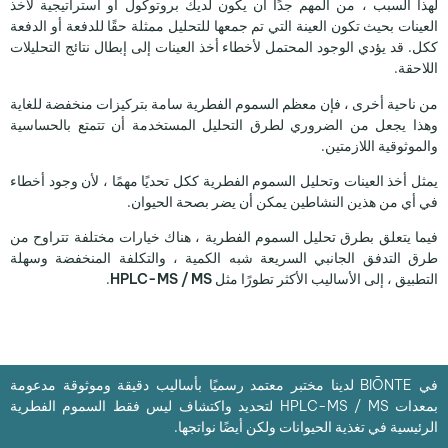
لهذا السبب ، من المهم جدًا أن يكون لديك بروتوكول أو استراتيجية لأخذ
العينات بحيث تكون العينة التي تم جمعها للتحليل ممثلة حقًا للدفعة أو الدفعة
ككل. قد يؤدي الوجود المحتمل لأخطاء أخذ العينات إلى إبطال نتائج التحليلات
اللاحقة.
من ناحية أخرى ، فإن معظم السموم الفطرية سامة بتركيزات منخفضة للغاية
وهذا يجعل من الضروري لطرق التحليل المستخدمة أن تتمتع بالحساسية
والموثوقية اللازمتين.
يمثل أخذ العينات وتحليل السموم الفطرية ككل تحديًا مهمًا ، لأن وجود أخطاء
في أي من هذين النشاطين يمكن أن يضر بصحة الحيوان.
فيما يتعلق بطرق تحليل السموم الفطرية ، هناك خيارات مختلفة تتراوح من
طرق التدفق الجانبي السريعة شبه الكمية ، والتكلفة المنخفضة وسهلة
التطبيق ، إلى الأساليب الأكثر تطورًا مثل
HPLC-MS / MS
.
في BIŌNTE لدينا مختبر معتمد رسميًا بأساليب دقيقة وموثوقة مدعومة
بمعدات HPLC-MS / MS لتحديد واكتشاف ليس فقط السموم الفطرية
الرئيسية في تغذية الحيوانات ولكن أيضًا نواتجها.