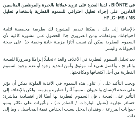
في BIŌNTE ، لدينا القدرة على تزويد عملائنا بالخبرة والموظفين المناسبين
القادرين على إجراء تحليل احترافي للسموم الفطرية باستخدام تحليل
HPLC-MS / MS.
بالإضافة إلى ذلك ، يمكننا تقديم المشورة لك بطريقة مخصصة لتلبية
احتياجاتك وتوقعاتك. ومن الضروري جدًا الحصول على مشورة كافية لأن
السموم الفطرية يمكن أن تسبب آثارًا مزمنة حادة وخيمة جدًا على صحة
الحيوانات والبشر.
يعد تحليل السموم الفطرية في الأعلاف والغذاء تحليلًا إلزاميًا وضروريًا للصحة
واللوائح ، وأفضل شيء أنه موثوق وآمن لتحديد وجود أو عدم وجود السموم
الفطرية من أجل اكتشافها ومكافحتها.
ويجب التأكيد على أن تناول هذه السموم في الأغذية الملوثة يمكن أن يؤثر
على صحة الإنسان والحيوان ، مسبباً آثاراً خطيرة ومزمنة. ولكن بالإضافة إلى
التأثير على الصحة ، فإن السموم الفطرية لها أيضًا آثار اقتصادية مباشرة:
خسائر تجارية (تقليل الواردات / الصادرات) ، وتأثيرات على تكاثر ونمو
حيوانات المزرعة ، وفقدان الدخل بسبب انخفاض قيمة المحاصيل ، وما إلى
ذلك.