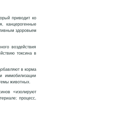
торый приводит ко
я, канцерогенные
ктивным здоровьем
ного воздействия
ействию токсина в
добавляют в корма
и иммобилизации
темы животных.
синов «изолируют
териале; процесс,