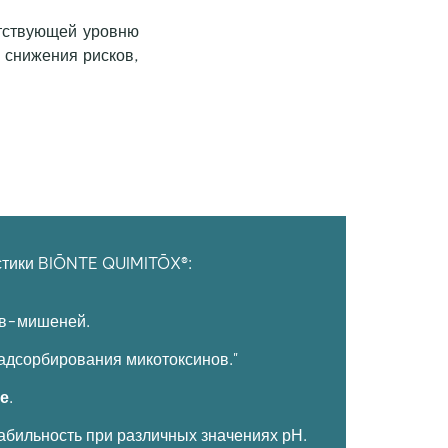
етствующей уровню
 снижения рисков,
стики BIŌNTE QUIMITŌX®:
ов-мишеней.
адсорбирования микотоксинов."
е
.
абильность при различных значениях рН.