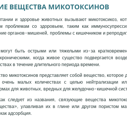
Е ВЕЩЕСТВА МИКОТОКСИНОВ
тании и здоровье животных вызывают микотоксикоз, ко
м проблемам со здоровьем, таким как иммуносупресси
ие органов-мишеней, проблемы с кишечником и репроду
 могут быть острыми или тяжелыми из-за кратковремен
хроническими, когда живое существо подвергается возд
ствах в течение длительного периода времени.
во микотоксинов представляет собой вещество, которое 
 очень малых количествах с целью нейтрализации ил
ормах для животных, вредных для желудочно-кишечной сис
как следует из названия, связующие вещества микоток
ества», улавливая их в глине или другом пористом ма
как адсорбция.