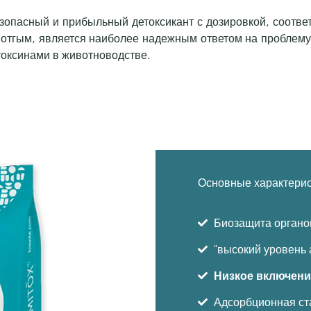
опасный и прибыльный детоксикант с дозировкой, соотв
вотгым, является наиболее надежным ответом на проблему
токсинами в животноводстве.
Основные характери
Биозащита орган
"высокий уровень 
Низкое включени
Адсорбционная ст