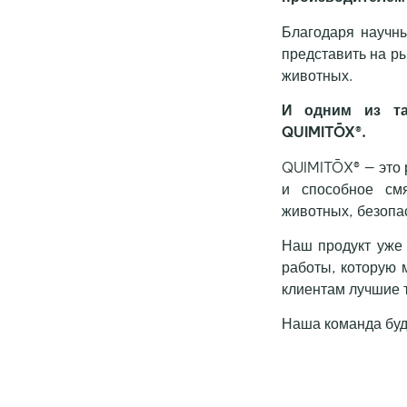
Благодаря научн
представить на р
животных.
И одним из та
QUIMITŌX®.
QUIMITŌX® — это 
и способное смя
животных, безоп
Наш продукт уже 
работы, которую 
клиентам лучшие т
Наша команда буд