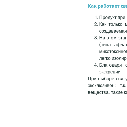
Как работает с
Продукт при 
Как только 
создаваемая
На этом эта
(типа афлат
микотоксинов
легко изоли
Благодаря 
экскреции.
При выборе связу
эксклюзивен; т.
вещества, такие 