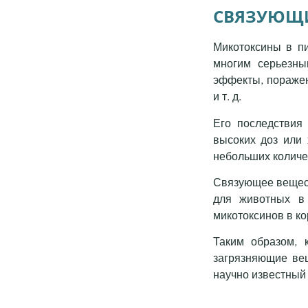
СВЯЗУЮЩИ
Микотоксины в пи
многим серьезны
эффекты, поражен
и т. д.
Его последствия
высоких доз или 
небольших количе
Связующее вещест
для животных в
микотоксинов в к
Таким образом, 
загрязняющие вещ
научно известный 