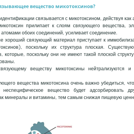
вязывающее вещество микотоксинов?
идентификации связывается с микотоксином, действуя как 
микотоксин прилипает к слоям связующего вещества, эл
 атомами обоих соединений, усиливает соединение.
пе хороший связующий материал приступает к иммобилиз
оксинов), поскольку их структура плоская. Существу
, которые, поскольку они не имеют такой плоской структу
рованы.
связующему веществу микотоксины нейтрализуются и 
ющего вещества микотоксина очень важно убедиться, чт
к. неспецифическое вещество будет адсорбировать др
как минералы и витамины, тем самым снижая пищевую ценн