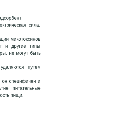
адсорбент.
ектрическая сила,
ации микотоксинов
ют и другие типы
ры, не могут быть
удаляются путем
о он специфичен и
угие питательные
ость пищи.