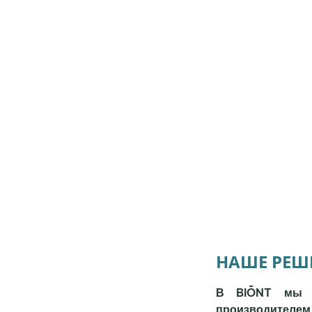
НАШЕ РЕШ
В BIŌNT мы р
производителем 