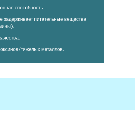
онная способность.
не задерживает питательные вещества
мины).
качества.
иоксинов/тяжелых металлов.