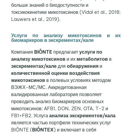
больше знаний о биодоступности и
токсикокинетике микотоксинов (Vidal et al., 2018;
Lauwers et al., 2019).
Услуги по анализу микотоксинов и их
биомаркеров в экскрементах/кале
Компания
BIŌNTE
предлагает
услуги по
анализу микотоксинов
и их
метаболитов
в
экскрементах/кале
для
обнаружения
и
количественной оценки
воздействия
микотоксинов
в полевых условиях методом
ВЭЖХ-МС/МС. Аккредитованная
валидированная лаборатория позволяет
проводить анализ биомаркеров основных
микотоксинов: AFB1, DON, ZEN, OTA, T-2 и
FB1+FB2. Услуга
анализа экскрементов/кала
является частью портфеля технических услуг
BIŌNTE (
BIŌNTEX
) и включает в себя